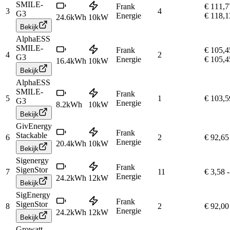
SMILE-
Frank
€ 111,7
3
4
G3
Energie
€ 118,1
24.6
kWh
10
kW
Bekijk
AlphaESS
SMILE-
Frank
€ 105,4
4
2
G3
Energie
€ 105,4
16.4
kWh
10
kW
Bekijk
AlphaESS
SMILE-
Frank
5
1
€ 103,5
G3
Energie
8.2
kWh
10
kW
Bekijk
GivEnergy
Frank
Stackable
6
2
€ 92,65
Energie
20.4
kWh
10
kW
Bekijk
Sigenergy
Frank
SigenStor
7
11
€ 3,58
-
Energie
24.2
kWh
12
kW
Bekijk
SigEnergy
Frank
SigenStor
8
2
€ 92,00
Energie
24.2
kWh
12
kW
Bekijk
Growatt