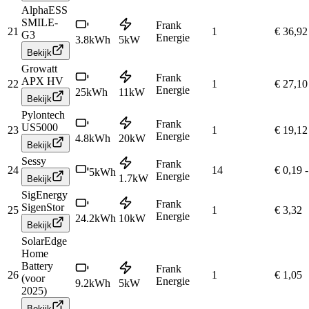
AlphaESS
SMILE-
Frank
21
1
€ 36,92
G3
Energie
3.8
kWh
5
kW
Bekijk
Growatt
Frank
APX HV
22
1
€ 27,10
Energie
25
kWh
11
kW
Bekijk
Pylontech
Frank
US5000
23
1
€ 19,12
Energie
4.8
kWh
20
kW
Bekijk
Sessy
Frank
24
14
€ 0,19
-
5
kWh
Energie
1.7
kW
Bekijk
SigEnergy
Frank
SigenStor
25
1
€ 3,32
Energie
24.2
kWh
10
kW
Bekijk
SolarEdge
Home
Battery
Frank
26
1
€ 1,05
(voor
Energie
9.2
kWh
5
kW
2025)
Bekijk