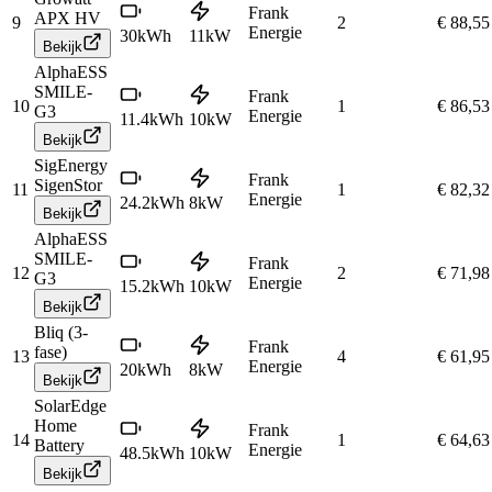
Frank
APX HV
9
2
€ 88,55
Energie
30
kWh
11
kW
Bekijk
AlphaESS
SMILE-
Frank
10
1
€ 86,53
G3
Energie
11.4
kWh
10
kW
Bekijk
SigEnergy
Frank
SigenStor
11
1
€ 82,32
Energie
24.2
kWh
8
kW
Bekijk
AlphaESS
SMILE-
Frank
12
2
€ 71,98
G3
Energie
15.2
kWh
10
kW
Bekijk
Bliq (3-
Frank
fase)
13
4
€ 61,95
Energie
20
kWh
8
kW
Bekijk
SolarEdge
Home
Frank
14
1
€ 64,63
Battery
Energie
48.5
kWh
10
kW
Bekijk