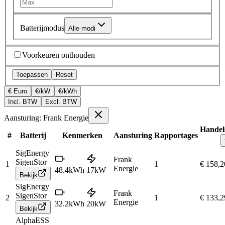
Batterijmodus
Alle modi
Voorkeuren onthouden
Toepassen
Reset
€ Euro
€/kW
€/kWh
Incl. BTW
Excl. BTW
Aansturing: Frank Energie
Handels
#
Batterij
Kenmerken
Aansturing
Rapportages
SigEnergy
Frank
SigenStor
1
1
€ 158,2
Energie
48.4
kWh
17
kW
Bekijk
SigEnergy
Frank
SigenStor
2
1
€ 133,2
Energie
32.2
kWh
20
kW
Bekijk
AlphaESS