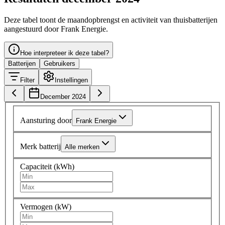
Deze tabel toont de maandopbrengst en activiteit van thuisbatterijen
aangestuurd door Frank Energie.
Hoe interpreteer ik deze tabel?
Batterijen
Gebruikers
Filter
Instellingen
December 2024
Aansturing door
Frank Energie
Merk batterij
Alle merken
Capaciteit (kWh)
Vermogen (kW)