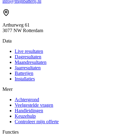
info@mijnbatterij.nl
Arthurweg 61
3077 NW Rotterdam
Data
Live resultaten
Dagresultaten
Maandresultaten
Jaarresultaten
Batterijen
Installaties
Meer
Achtergrond
Veelgestelde vragen
Handleidingen
Keuzehulp
Controleer mijn offerte
Functies