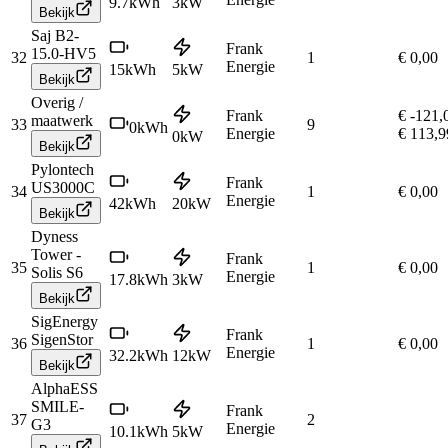
9.7
kWh
3
kW
Bekijk
Saj B2-
Frank
15.0-HV5
32
1
€ 0,00
Energie
15
kWh
5
kW
Bekijk
Overig /
Frank
€ -121,
maatwerk
33
9
0
kWh
Energie
€ 113,9
0
kW
Bekijk
Pylontech
Frank
US3000C
34
1
€ 0,00
Energie
42
kWh
20
kW
Bekijk
Dyness
Tower -
Frank
35
1
€ 0,00
Solis S6
Energie
17.8
kWh
3
kW
Bekijk
SigEnergy
Frank
SigenStor
36
1
€ 0,00
Energie
32.2
kWh
12
kW
Bekijk
AlphaESS
SMILE-
Frank
37
2
G3
Energie
10.1
kWh
5
kW