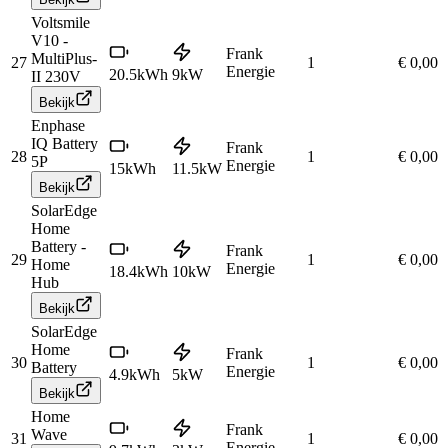
Voltsmile
V10 -
Frank
MultiPlus-
27
1
€ 0,00
Energie
20.5
kWh
9
kW
II 230V
Bekijk
Enphase
IQ Battery
Frank
28
1
€ 0,00
5P
Energie
15
kWh
11.5
kW
Bekijk
SolarEdge
Home
Battery -
Frank
29
1
€ 0,00
Home
Energie
18.4
kWh
10
kW
Hub
Bekijk
SolarEdge
Home
Frank
30
1
€ 0,00
Battery
Energie
4.9
kWh
5
kW
Bekijk
Home
Frank
Wave
31
1
€ 0,00
Energie