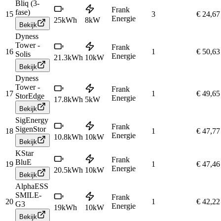
Bliq (3-
Frank
fase)
15
3
€ 24,67
Energie
25
kWh
8
kW
Bekijk
Dyness
Tower -
Frank
16
1
€ 50,63
Solis
Energie
21.3
kWh
10
kW
Bekijk
Dyness
Tower -
Frank
17
1
€ 49,65
StorEdge
Energie
17.8
kWh
5
kW
Bekijk
SigEnergy
Frank
SigenStor
18
1
€ 47,77
Energie
10.8
kWh
10
kW
Bekijk
KStar
Frank
BluE
19
1
€ 47,46
Energie
20.5
kWh
10
kW
Bekijk
AlphaESS
SMILE-
Frank
20
1
€ 42,22
G3
Energie
19
kWh
10
kW
Bekijk