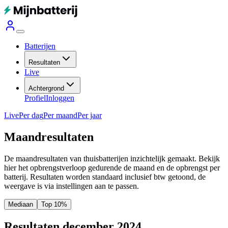
Batterijen
Resultaten
Live
Achtergrond
Profiel
Inloggen
Live
Per dag
Per maand
Per jaar
Maandresultaten
De maandresultaten van thuisbatterijen inzichtelijk gemaakt. Bekijk
hier het opbrengstverloop gedurende de maand en de opbrengst per
batterij.
Resultaten worden standaard inclusief btw getoond, de
weergave is via instellingen aan te passen.
Mediaan
Top 10%
Resultaten december 2024