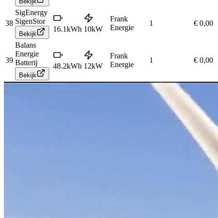
Bekijk
SigEnergy
Frank
SigenStor
38
1
€ 0,00
Energie
16.1
kWh
10
kW
Bekijk
Balans
Energie
Frank
39
1
€ 0,00
Batterij
Energie
48.2
kWh
12
kW
Bekijk