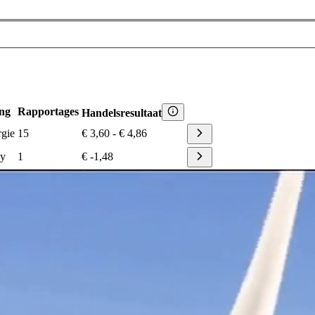
ng
Rapportages
Handelsresultaat
rgie
15
€ 3,60
-
€ 4,86
gy
1
€ -1,48