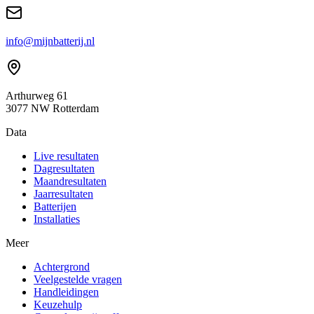
info@mijnbatterij.nl
Arthurweg 61
3077 NW Rotterdam
Data
Live resultaten
Dagresultaten
Maandresultaten
Jaarresultaten
Batterijen
Installaties
Meer
Achtergrond
Veelgestelde vragen
Handleidingen
Keuzehulp