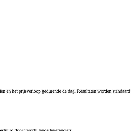
ijen en het
prijsverloop
gedurende de dag. Resultaten worden standaard in
gestuurd door verschillende leveranciers.