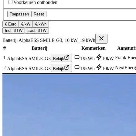
Voorkeuren onthouden
Toepassen
Reset
€ Euro
€/kW
€/kWh
Incl. BTW
Excl. BTW
Batterij: AlphaESS SMILE-G3, 10 kW, 19 kWh
#
Batterij
Kenmerken
Aansturi
1
Frank Ene
AlphaESS SMILE-G3
19
kWh
10
kW
Bekijk
2
NextEner
AlphaESS SMILE-G3
19
kWh
10
kW
Bekijk