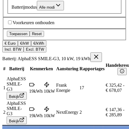
Batterijmodus
Alle modi
Voorkeuren onthouden
Toepassen
Reset
€ Euro
€/kW
€/kWh
Incl. BTW
Excl. BTW
Batterij: AlphaESS SMILE-G3, 10 kW, 19 kWh
Handelsresu
#
Batterij
Kenmerken
Aansturing
Rapportages
AlphaESS
SMILE-
Frank
€ 325,42
-
1
17
G3
Energie
€ 678,07
19
kWh
10
kW
Bekijk
AlphaESS
SMILE-
€ 147,36
-
2
NextEnergy
2
G3
€ 285,89
19
kWh
10
kW
Bekijk