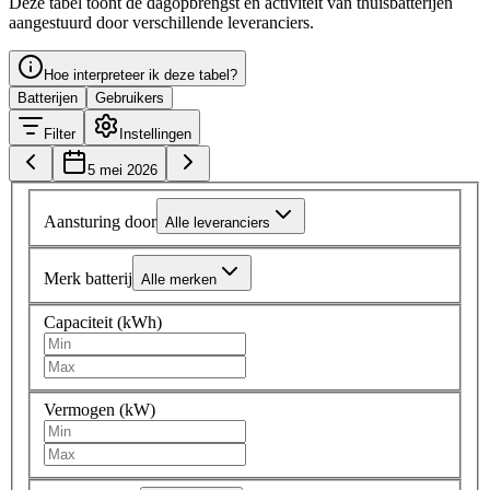
Deze tabel toont de dagopbrengst en activiteit van thuisbatterijen
aangestuurd door verschillende leveranciers.
Hoe interpreteer ik deze tabel?
Batterijen
Gebruikers
Filter
Instellingen
5 mei 2026
Aansturing door
Alle leveranciers
Merk batterij
Alle merken
Capaciteit (kWh)
Vermogen (kW)