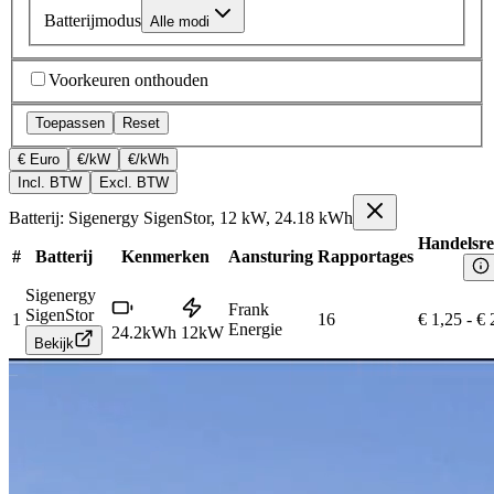
Batterijmodus
Alle modi
Voorkeuren onthouden
Toepassen
Reset
€ Euro
€/kW
€/kWh
Incl. BTW
Excl. BTW
Batterij: Sigenergy SigenStor, 12 kW, 24.18 kWh
Handelsre
#
Batterij
Kenmerken
Aansturing
Rapportages
Sigenergy
Frank
SigenStor
1
16
€ 1,25
-
€ 
Energie
24.2
kWh
12
kW
Bekijk