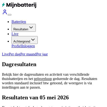
Batterijen
Resultaten
Live
Achtergrond
Profiel
Inloggen
Live
Per dag
Per maand
Per jaar
Dagresultaten
Bekijk hier de dagresultaten en activiteit van verschillende
thuisbatterijen en het
prijsverloop
gedurende de dag. Resultaten
worden standaard inclusief btw getoond, de weergave is via
instellingen aan te passen.
Resultaten van 05 mei 2026