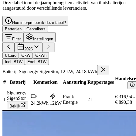
Deze tabel toont de jaaropbrengst en activiteit van thuisbatterijen
aangestuurd door verschillende leveranciers.
Hoe interpreteer ik deze tabel?
Batterijen
Gebruikers
Filter
Instellingen
2026
€ Euro
€/kW
€/kWh
Incl. BTW
Excl. BTW
Batterij: Sigenergy SigenStor, 12 kW, 24.18 kWh
Handelsre
#
Batterij
Kenmerken
Aansturing
Rapportages
Sigenergy
Frank
€ 316,94
-
SigenStor
1
21
Energie
€ 890,38
24.2
kWh
12
kW
Bekijk