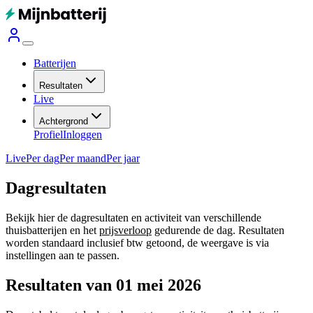
Batterijen
Resultaten
Live
Achtergrond
Profiel
Inloggen
Live
Per dag
Per maand
Per jaar
Dagresultaten
Bekijk hier de dagresultaten en activiteit van verschillende
thuisbatterijen en het
prijsverloop
gedurende de dag. Resultaten
worden standaard inclusief btw getoond, de weergave is via
instellingen aan te passen.
Resultaten van 01 mei 2026