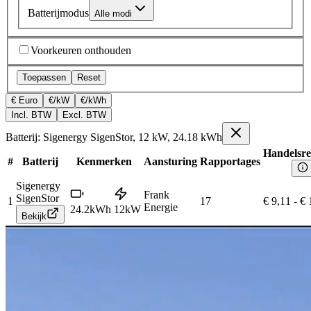
Batterijmodus
Alle modi
Voorkeuren onthouden
Toepassen
Reset
€ Euro
€/kW
€/kWh
Incl. BTW
Excl. BTW
Batterij: Sigenergy SigenStor, 12 kW, 24.18 kWh
Handelsre
#
Batterij
Kenmerken
Aansturing
Rapportages
Sigenergy
Frank
SigenStor
1
17
€ 9,11
-
€ 
Energie
24.2
kWh
12
kW
Bekijk