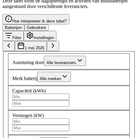
Deze tabel toont de dagopbrengst en activiteit van thuisbatterijen
aangestuurd door verschillende leveranciers.
Hoe interpreteer ik deze tabel?
Batterijen
Gebruikers
Filter
Instellingen
1 mei 2026
Aansturing door
Alle leveranciers
Merk batterij
Alle merken
Capaciteit (kWh)
Vermogen (kW)