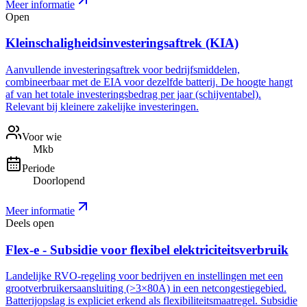
Meer informatie
Open
Kleinschaligheidsinvesteringsaftrek (KIA)
Aanvullende investeringsaftrek voor bedrijfsmiddelen,
combineerbaar met de EIA voor dezelfde batterij. De hoogte hangt
af van het totale investeringsbedrag per jaar (schijventabel).
Relevant bij kleinere zakelijke investeringen.
Voor wie
Mkb
Periode
Doorlopend
Meer informatie
Deels open
Flex-e - Subsidie voor flexibel elektriciteitsverbruik
Landelijke RVO-regeling voor bedrijven en instellingen met een
grootverbruikersaansluiting (>3×80A) in een netcongestiegebied.
Batterijopslag is expliciet erkend als flexibiliteitsmaatregel. Subsidie