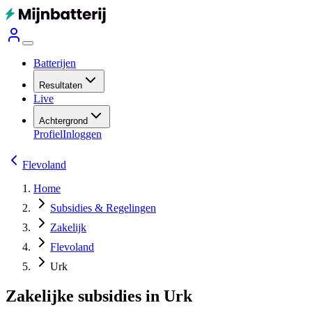
Batterijen
Resultaten
Live
Achtergrond
Profiel
Inloggen
Flevoland
Home
Subsidies & Regelingen
Zakelijk
Flevoland
Urk
Zakelijke subsidies in Urk