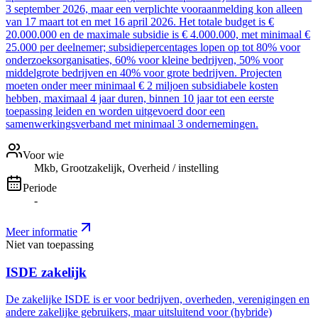
3 september 2026, maar een verplichte vooraanmelding kon alleen
van 17 maart tot en met 16 april 2026. Het totale budget is €
20.000.000 en de maximale subsidie is € 4.000.000, met minimaal €
25.000 per deelnemer; subsidiepercentages lopen op tot 80% voor
onderzoeksorganisaties, 60% voor kleine bedrijven, 50% voor
middelgrote bedrijven en 40% voor grote bedrijven. Projecten
moeten onder meer minimaal € 2 miljoen subsidiabele kosten
hebben, maximaal 4 jaar duren, binnen 10 jaar tot een eerste
toepassing leiden en worden uitgevoerd door een
samenwerkingsverband met minimaal 3 ondernemingen.
Voor wie
Mkb, Grootzakelijk, Overheid / instelling
Periode
-
Meer informatie
Niet van toepassing
ISDE zakelijk
De zakelijke ISDE is er voor bedrijven, overheden, verenigingen en
andere zakelijke gebruikers, maar uitsluitend voor (hybride)