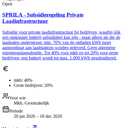
Open
SPRILA - Subsidieregeling Private
Laadinfrastructuur
Subsidie voor private laadinfrastructuur bij bedrijven, waarbij óók
een stationaire batterij subsidiabel kan zijn - maar alleen als die de
laadpalen ondersteunt: min. 70% van de ontladen kWh moet
aantoonbaar aan laadstations worden geleverd. Geen algemene
energieopslagsubsidie. Tot 40% voor mkb en tot 20% voor grote
bedrijven; een batterij wordt tot max. 1.000 kWh gesubsidieerd.
mkb:
40%
Grote bedrijven:
20%
Voor wie
Mkb, Grootzakelijk
Periode
20 jan 2026 – 18 dec 2026