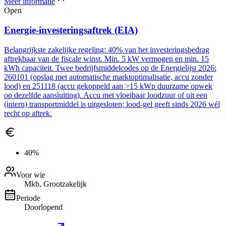
Meer informatie
Open
Energie-investeringsaftrek (EIA)
Belangrijkste zakelijke regeling: 40% van het investeringsbedrag
aftrekbaar van de fiscale winst. Min. 5 kW vermogen en min. 15
kWh capaciteit. Twee bedrijfsmiddelcodes op de Energielijst 2026:
260101 (opslag met automatische marktoptimalisatie, accu zonder
lood) en 251118 (accu gekoppeld aan >15 kWp duurzame opwek
op dezelfde aansluiting). Accu met vloeibaar loodzuur of uit een
(intern) transportmiddel is uitgesloten; lood-gel geeft sinds 2026 wél
recht op aftrek.
40%
Voor wie
Mkb, Grootzakelijk
Periode
Doorlopend