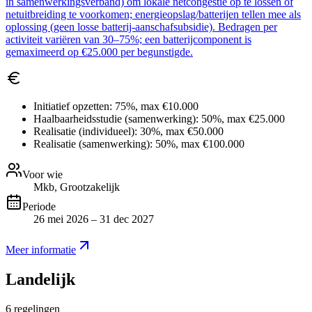
in samenwerkingsverband) om lokale netcongestie op te lossen of
netuitbreiding te voorkomen; energieopslag/batterijen tellen mee als
oplossing (geen losse batterij-aanschafsubsidie). Bedragen per
activiteit variëren van 30–75%; een batterijcomponent is
gemaximeerd op €25.000 per begunstigde.
Initiatief opzetten:
75%, max €10.000
Haalbaarheidsstudie (samenwerking):
50%, max €25.000
Realisatie (individueel):
30%, max €50.000
Realisatie (samenwerking):
50%, max €100.000
Voor wie
Mkb, Grootzakelijk
Periode
26 mei 2026 – 31 dec 2027
Meer informatie
Landelijk
6
regelingen