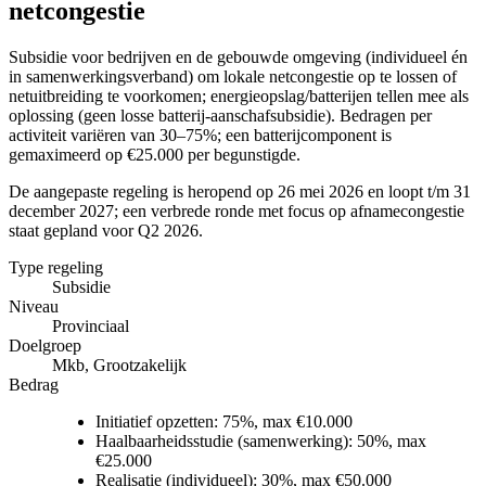
netcongestie
Subsidie voor bedrijven en de gebouwde omgeving (individueel én
in samenwerkingsverband) om lokale netcongestie op te lossen of
netuitbreiding te voorkomen; energieopslag/batterijen tellen mee als
oplossing (geen losse batterij-aanschafsubsidie). Bedragen per
activiteit variëren van 30–75%; een batterijcomponent is
gemaximeerd op €25.000 per begunstigde.
De aangepaste regeling is heropend op 26 mei 2026 en loopt t/m 31
december 2027; een verbrede ronde met focus op afnamecongestie
staat gepland voor Q2 2026.
Type regeling
Subsidie
Niveau
Provinciaal
Doelgroep
Mkb, Grootzakelijk
Bedrag
Initiatief opzetten:
75%, max €10.000
Haalbaarheidsstudie (samenwerking):
50%, max
€25.000
Realisatie (individueel):
30%, max €50.000