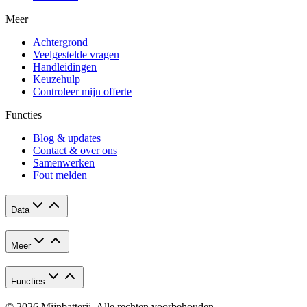
Meer
Achtergrond
Veelgestelde vragen
Handleidingen
Keuzehulp
Controleer mijn offerte
Functies
Blog & updates
Contact & over ons
Samenwerken
Fout melden
Data
Meer
Functies
© 2026 Mijnbatterij. Alle rechten voorbehouden.