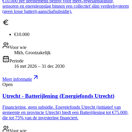
€10.000 per deelnemend bedrijf voor meet-/regelapparatuur,
sensoren en energieopslag binnen een collectief slim verdeelsysteem
(geen losse batterij-aanschafsubsidie).
€10.000
Voor wie
Mkb, Grootzakelijk
Periode
16 mrt 2026 – 31 dec 2030
Meer informatie
Open
Utrecht - Batterijlening (Energiefonds Utrecht)
Financiering, geen subsidie. Energiefonds Utrecht (initiatief van
gemeente en provincie Utrecht) biedt een Batterijlening tot €75.000,
die tot 75% van de investering financiert.
Voor wie