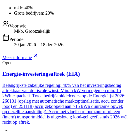
mkb:
40%
Grote bedrijven:
20%
Voor wie
Mkb, Grootzakelijk
Periode
20 jan 2026 – 18 dec 2026
Meer informatie
Open
Energie-investeringsaftrek (EIA)
Belangrijkste zakelijke regeling: 40% van het investeringsbedrag
aftrekbaar van de fiscale winst. Min. 5 kW vermogen en min. 15
kWh capaciteit. Twee bedrijfsmiddelcodes op de Energielijst 2026:
260101 (opslag met automatische marktoptimalisatie, accu zonder
lood) en 251118 (accu gekoppeld aan >15 kWp duurzame opwek
op dezelfde aansluiting). Accu met vloeibaar loodzuur of uit een
(intern) transportmiddel is uitgesloten; lood-gel geeft sinds 2026 wél
recht op aftrek.