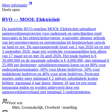
Meer informatie
Deels open
RVO — MOOI: Elektriciteit
De landelijke RVO-regeling MOOI: Elektriciteit subsidieert
samenwerkingsprojecten voor onderzoek en ontwikkeling rond
innovaties in het elektriciteitssysteem, waaronder slimmer gebruik
van het energiesysteem en energieopslag bij hernieuwbare opwek
op land en zee. De aanvraagperiode loopt van 2 juni 2026 tot en met
3 september 2026, maar een verplichte vooraanmelding kon alleen
van 17 maart tot en met 16 april 2026. Het totale budget is €
20.000.000 en de maximale subsidie is € 4.000.000, met minimaal €
25.000 per deelnemer; subsidiepercentages lopen op tot 80% voor
onderzoeksorganisaties, 60% voor kleine bedrijven, 50% voor
middelgrote bedrijven en 40% voor grote bedrijven. Projecten
moeten onder meer minimaal € 2 miljoen subsidiabele kosten
hebben, maximaal 4 jaar duren, binnen 10 jaar tot een eerste
toepassing leiden en worden uitgevoerd door een
samenwerkingsverband met minimaal 3 ondernemingen.
Voor wie
Mkb, Grootzakelijk, Overheid / instelling