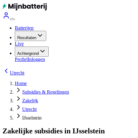
Batterijen
Resultaten
Live
Achtergrond
Profiel
Inloggen
Utrecht
Home
Subsidies & Regelingen
Zakelijk
Utrecht
IJsselstein
Zakelijke subsidies in IJsselstein