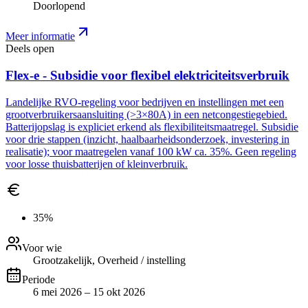
Doorlopend
Meer informatie
Deels open
Flex-e - Subsidie voor flexibel elektriciteitsverbruik
Landelijke RVO-regeling voor bedrijven en instellingen met een
grootverbruikersaansluiting (>3×80A) in een netcongestiegebied.
Batterijopslag is expliciet erkend als flexibiliteitsmaatregel. Subsidie
voor drie stappen (inzicht, haalbaarheidsonderzoek, investering in
realisatie); voor maatregelen vanaf 100 kW ca. 35%. Geen regeling
voor losse thuisbatterijen of kleinverbruik.
35%
Voor wie
Grootzakelijk, Overheid / instelling
Periode
6 mei 2026 – 15 okt 2026