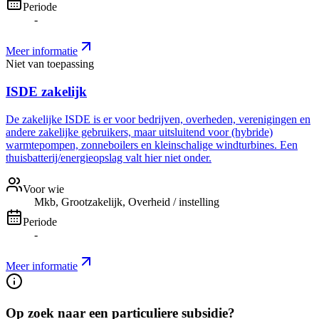
Periode
-
Meer informatie
Niet van toepassing
ISDE zakelijk
De zakelijke ISDE is er voor bedrijven, overheden, verenigingen en
andere zakelijke gebruikers, maar uitsluitend voor (hybride)
warmtepompen, zonneboilers en kleinschalige windturbines. Een
thuisbatterij/energieopslag valt hier niet onder.
Voor wie
Mkb, Grootzakelijk, Overheid / instelling
Periode
-
Meer informatie
Op zoek naar een particuliere subsidie?