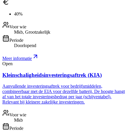
40%
Voor wie
Mkb, Grootzakelijk
Periode
Doorlopend
Meer informatie
Open
Kleinschaligheidsinvesteringsaftrek (KIA)
Aanvullende investeringsaftrek voor bedrijfsmiddelen,
combineerbaar met de EIA voor dezelfde batterij. De hoogte hangt
af van het totale investeringsbedrag per jaar (schijventabel).
Relevant bij kleinere zakelijke investeringen.
Voor wie
Mkb
Periode