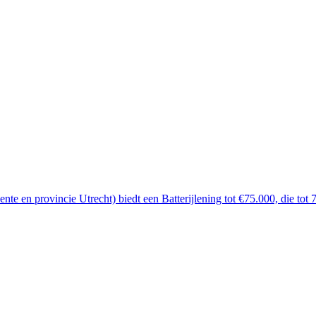
nte en provincie Utrecht) biedt een Batterijlening tot €75.000, die tot 