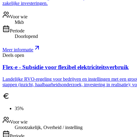
zakelijke investeringen.
Voor wie
Mkb
Periode
Doorlopend
Meer informatie
Deels open
Flex-e - Subsidie voor flexibel elektriciteitsverbruik
Landelijke RVO-regeling voor bedrijven en instellingen met een grootve
stappen (inzicht, haalbaarheidsonderzoek, investering in realisatie); 
35%
Voor wie
Grootzakelijk, Overheid / instelling
Periode