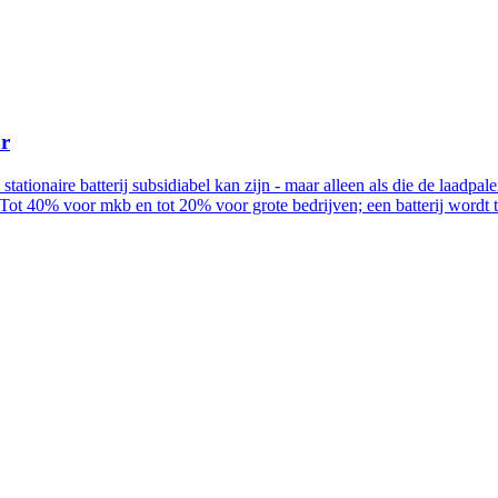
ur
n stationaire batterij subsidiabel kan zijn - maar alleen als die de la
Tot 40% voor mkb en tot 20% voor grote bedrijven; een batterij wordt