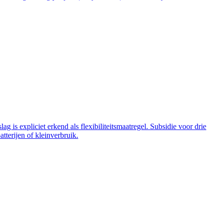
 is expliciet erkend als flexibiliteitsmaatregel. Subsidie voor drie
tterijen of kleinverbruik.