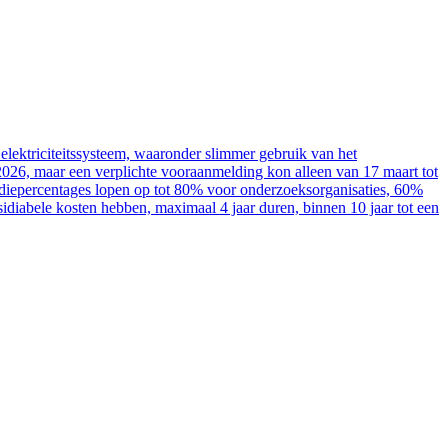
elektriciteitssysteem, waaronder slimmer gebruik van het
2026, maar een verplichte vooraanmelding kon alleen van 17 maart tot
sidiepercentages lopen op tot 80% voor onderzoeksorganisaties, 60%
diabele kosten hebben, maximaal 4 jaar duren, binnen 10 jaar tot een