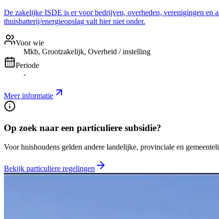
De zakelijke ISDE is er voor bedrijven, overheden, verenigingen en a
thuisbatterij/energieopslag valt hier niet onder.
Voor wie
Mkb, Grootzakelijk, Overheid / instelling
Periode
-
Meer informatie
Op zoek naar een particuliere subsidie?
Voor huishoudens gelden andere landelijke, provinciale en gemeentelij
Bekijk particuliere regelingen