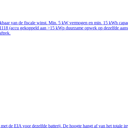
rekbaar van de fiscale winst. Min. 5 kW vermogen en min. 15 kWh capac
51118 (accu gekoppeld aan >15 kWp duurzame opwek op dezelfde aanslui
aftrek.
t de EIA voor dezelfde batterij. De hoogte hangt af van het totale inve