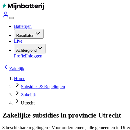
Batterijen
Resultaten
Live
Achtergrond
Profiel
Inloggen
Zakelijk
Home
Subsidies & Regelingen
Zakelijk
Utrecht
Zakelijke subsidies in provincie Utrecht
8
beschikbare regelingen
·
Voor ondernemers, alle gemeenten in Utre