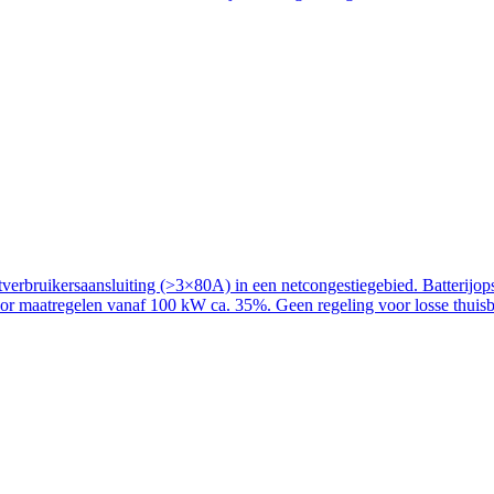
rbruikersaansluiting (>3×80A) in een netcongestiegebied. Batterijopslag
voor maatregelen vanaf 100 kW ca. 35%. Geen regeling voor losse thuisba