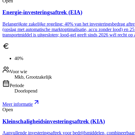
Open
Energie-investeringsaftrek (EIA)
Belangrijkste zakelijke regeling: 40% van het investeringsbedrag aft
(opslag met automatische marktoptimalisatie, accu zonder lood) en 2
transportmiddel is uitgesloten; lood-gel geeft sinds 2026 wél recht op 
40%
Voor wie
Mkb, Grootzakelijk
Periode
Doorlopend
Meer informatie
Open
Kleinschaligheidsinvesteringsaftrek (KIA)
Aanvullende investeringsaftrek voor bedrijfsmiddelen, combineerbaar me