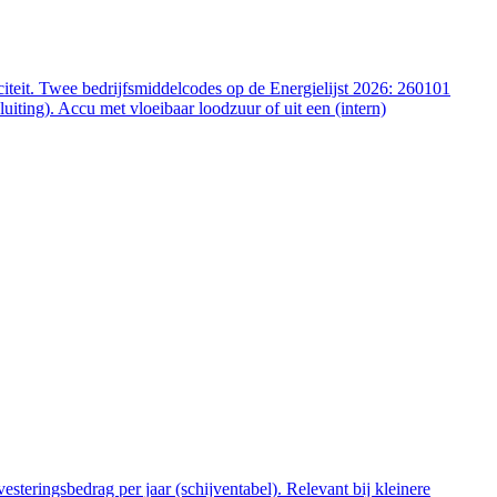
iteit. Twee bedrijfsmiddelcodes op de Energielijst 2026: 260101
ting). Accu met vloeibaar loodzuur of uit een (intern)
steringsbedrag per jaar (schijventabel). Relevant bij kleinere