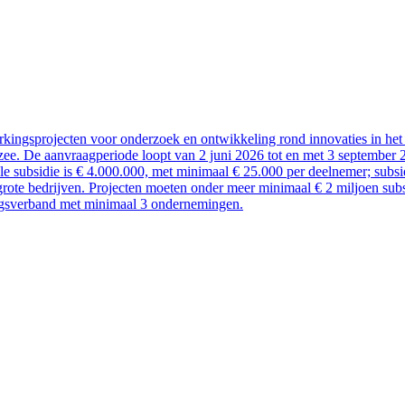
kingsprojecten voor onderzoek en ontwikkeling rond innovaties in het 
ee. De aanvraagperiode loopt van 2 juni 2026 tot en met 3 september 
ale subsidie is € 4.000.000, met minimaal € 25.000 per deelnemer; sub
rote bedrijven. Projecten moeten onder meer minimaal € 2 miljoen subsi
ngsverband met minimaal 3 ondernemingen.