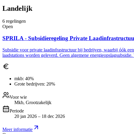
Landelijk
6
regelingen
Open
SPRILA - Subsidieregeling Private Laadinfrastructu
Subsidie voor private laadinfrastructuur bij bedrijven, waarbij óók ee
laadstations worden geleverd. Geen algemene energieopslagsubsidie. 
mkb:
40%
Grote bedrijven:
20%
Voor wie
Mkb, Grootzakelijk
Periode
20 jan 2026 – 18 dec 2026
Meer informatie