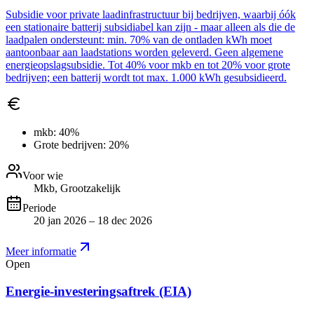
Subsidie voor private laadinfrastructuur bij bedrijven, waarbij óók
een stationaire batterij subsidiabel kan zijn - maar alleen als die de
laadpalen ondersteunt: min. 70% van de ontladen kWh moet
aantoonbaar aan laadstations worden geleverd. Geen algemene
energieopslagsubsidie. Tot 40% voor mkb en tot 20% voor grote
bedrijven; een batterij wordt tot max. 1.000 kWh gesubsidieerd.
mkb:
40%
Grote bedrijven:
20%
Voor wie
Mkb, Grootzakelijk
Periode
20 jan 2026 – 18 dec 2026
Meer informatie
Open
Energie-investeringsaftrek (EIA)