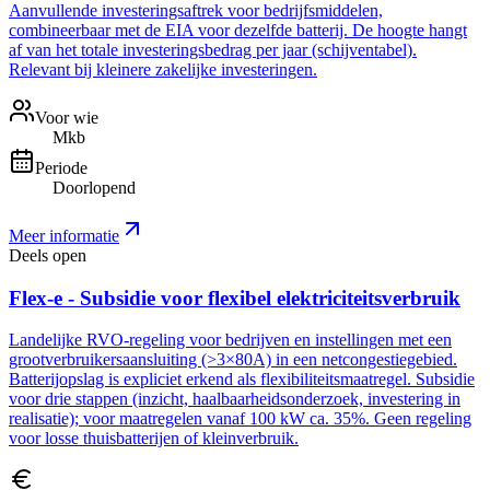
Aanvullende investeringsaftrek voor bedrijfsmiddelen,
combineerbaar met de EIA voor dezelfde batterij. De hoogte hangt
af van het totale investeringsbedrag per jaar (schijventabel).
Relevant bij kleinere zakelijke investeringen.
Voor wie
Mkb
Periode
Doorlopend
Meer informatie
Deels open
Flex-e - Subsidie voor flexibel elektriciteitsverbruik
Landelijke RVO-regeling voor bedrijven en instellingen met een
grootverbruikersaansluiting (>3×80A) in een netcongestiegebied.
Batterijopslag is expliciet erkend als flexibiliteitsmaatregel. Subsidie
voor drie stappen (inzicht, haalbaarheidsonderzoek, investering in
realisatie); voor maatregelen vanaf 100 kW ca. 35%. Geen regeling
voor losse thuisbatterijen of kleinverbruik.