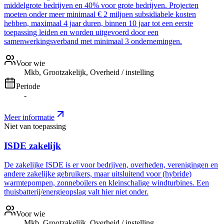
middelgrote bedrijven en 40% voor grote bedrijven. Projecten
moeten onder meer minimaal € 2 miljoen subsidiabele kosten
hebben, maximaal 4 jaar duren, binnen 10 jaar tot een eerste
toepassing leiden en worden uitgevoerd door een
samenwerkingsverband met minimaal 3 ondernemingen.
Voor wie
Mkb, Grootzakelijk, Overheid / instelling
Periode
-
Meer informatie
Niet van toepassing
ISDE zakelijk
De zakelijke ISDE is er voor bedrijven, overheden, verenigingen en
andere zakelijke gebruikers, maar uitsluitend voor (hybride)
warmtepompen, zonneboilers en kleinschalige windturbines. Een
thuisbatterij/energieopslag valt hier niet onder.
Voor wie
Mkb, Grootzakelijk, Overheid / instelling