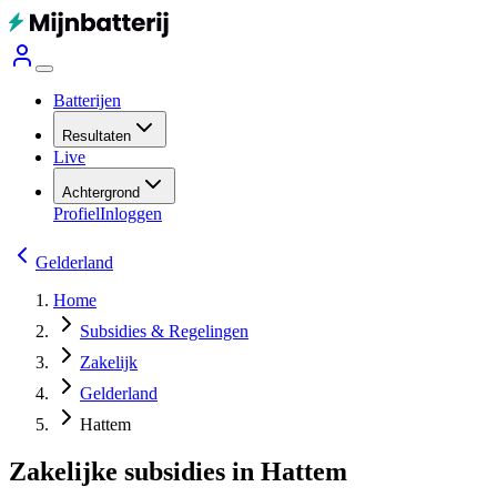
Batterijen
Resultaten
Live
Achtergrond
Profiel
Inloggen
Gelderland
Home
Subsidies & Regelingen
Zakelijk
Gelderland
Hattem
Zakelijke subsidies in Hattem