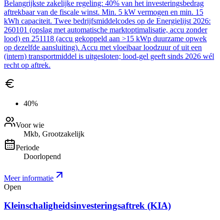
Belangrijkste zakelijke regeling: 40% van het investeringsbedrag
aftrekbaar van de fiscale winst. Min. 5 kW vermogen en min. 15
kWh capaciteit. Twee bedrijfsmiddelcodes op de Energielijst 2026:
260101 (opslag met automatische marktoptimalisatie, accu zonder
lood) en 251118 (accu gekoppeld aan >15 kWp duurzame opwek
op dezelfde aansluiting). Accu met vloeibaar loodzuur of uit een
(intern) transportmiddel is uitgesloten; lood-gel geeft sinds 2026 wél
recht op aftrek.
40%
Voor wie
Mkb, Grootzakelijk
Periode
Doorlopend
Meer informatie
Open
Kleinschaligheidsinvesteringsaftrek (KIA)