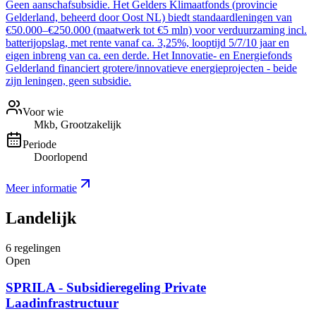
Geen aanschafsubsidie. Het Gelders Klimaatfonds (provincie
Gelderland, beheerd door Oost NL) biedt standaardleningen van
€50.000–€250.000 (maatwerk tot €5 mln) voor verduurzaming incl.
batterijopslag, met rente vanaf ca. 3,25%, looptijd 5/7/10 jaar en
eigen inbreng van ca. een derde. Het Innovatie- en Energiefonds
Gelderland financiert grotere/innovatieve energieprojecten - beide
zijn leningen, geen subsidie.
Voor wie
Mkb, Grootzakelijk
Periode
Doorlopend
Meer informatie
Landelijk
6
regelingen
Open
SPRILA - Subsidieregeling Private
Laadinfrastructuur