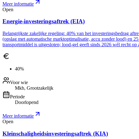
Meer informatie
Open
Energie-investeringsaftrek (EIA)
Belangrijkste zakelijke regeling: 40% van het investeringsbedrag aft
(opslag met automatische marktoptimalisatie, accu zonder lood) en 2
transportmiddel is uitgesloten; lood-gel geeft sinds 2026 wél recht op 
40%
Voor wie
Mkb, Grootzakelijk
Periode
Doorlopend
Meer informatie
Open
Kleinschaligheidsinvesteringsaftrek (KIA)