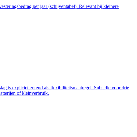
steringsbedrag per jaar (schijventabel). Relevant bij kleinere
 is expliciet erkend als flexibiliteitsmaatregel. Subsidie voor drie
tterijen of kleinverbruik.