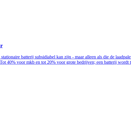
ur
n stationaire batterij subsidiabel kan zijn - maar alleen als die de la
Tot 40% voor mkb en tot 20% voor grote bedrijven; een batterij wordt