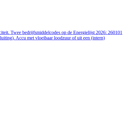
iteit. Twee bedrijfsmiddelcodes op de Energielijst 2026: 260101
ting). Accu met vloeibaar loodzuur of uit een (intern)