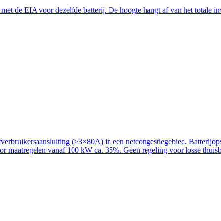
t de EIA voor dezelfde batterij. De hoogte hangt af van het totale inve
rbruikersaansluiting (>3×80A) in een netcongestiegebied. Batterijopslag
voor maatregelen vanaf 100 kW ca. 35%. Geen regeling voor losse thuisba