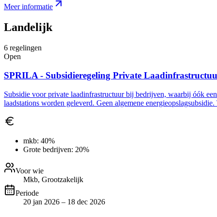
Meer informatie
Landelijk
6
regelingen
Open
SPRILA - Subsidieregeling Private Laadinfrastructu
Subsidie voor private laadinfrastructuur bij bedrijven, waarbij óók ee
laadstations worden geleverd. Geen algemene energieopslagsubsidie. 
mkb:
40%
Grote bedrijven:
20%
Voor wie
Mkb, Grootzakelijk
Periode
20 jan 2026 – 18 dec 2026