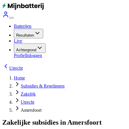
Batterijen
Resultaten
Live
Achtergrond
Profiel
Inloggen
Utrecht
Home
Subsidies & Regelingen
Zakelijk
Utrecht
Amersfoort
Zakelijke subsidies in Amersfoort