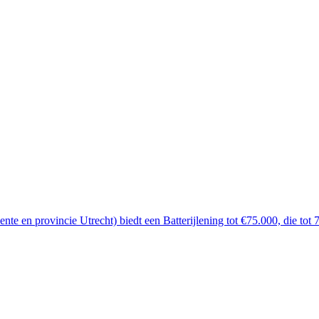
nte en provincie Utrecht) biedt een Batterijlening tot €75.000, die tot 