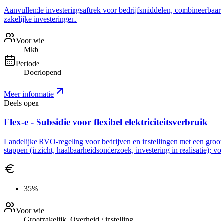
Aanvullende investeringsaftrek voor bedrijfsmiddelen, combineerbaar me
zakelijke investeringen.
Voor wie
Mkb
Periode
Doorlopend
Meer informatie
Deels open
Flex-e - Subsidie voor flexibel elektriciteitsverbruik
Landelijke RVO-regeling voor bedrijven en instellingen met een grootve
stappen (inzicht, haalbaarheidsonderzoek, investering in realisatie); 
35%
Voor wie
Grootzakelijk, Overheid / instelling