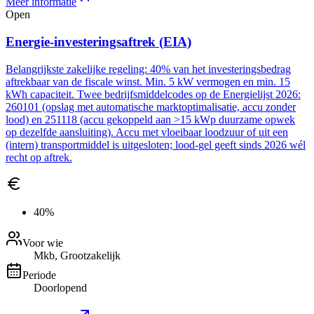
Meer informatie
Open
Energie-investeringsaftrek (EIA)
Belangrijkste zakelijke regeling: 40% van het investeringsbedrag
aftrekbaar van de fiscale winst. Min. 5 kW vermogen en min. 15
kWh capaciteit. Twee bedrijfsmiddelcodes op de Energielijst 2026:
260101 (opslag met automatische marktoptimalisatie, accu zonder
lood) en 251118 (accu gekoppeld aan >15 kWp duurzame opwek
op dezelfde aansluiting). Accu met vloeibaar loodzuur of uit een
(intern) transportmiddel is uitgesloten; lood-gel geeft sinds 2026 wél
recht op aftrek.
40%
Voor wie
Mkb, Grootzakelijk
Periode
Doorlopend