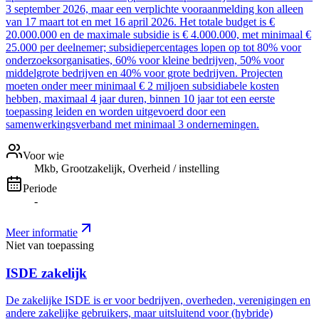
3 september 2026, maar een verplichte vooraanmelding kon alleen
van 17 maart tot en met 16 april 2026. Het totale budget is €
20.000.000 en de maximale subsidie is € 4.000.000, met minimaal €
25.000 per deelnemer; subsidiepercentages lopen op tot 80% voor
onderzoeksorganisaties, 60% voor kleine bedrijven, 50% voor
middelgrote bedrijven en 40% voor grote bedrijven. Projecten
moeten onder meer minimaal € 2 miljoen subsidiabele kosten
hebben, maximaal 4 jaar duren, binnen 10 jaar tot een eerste
toepassing leiden en worden uitgevoerd door een
samenwerkingsverband met minimaal 3 ondernemingen.
Voor wie
Mkb, Grootzakelijk, Overheid / instelling
Periode
-
Meer informatie
Niet van toepassing
ISDE zakelijk
De zakelijke ISDE is er voor bedrijven, overheden, verenigingen en
andere zakelijke gebruikers, maar uitsluitend voor (hybride)