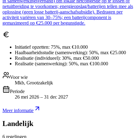
in samenwerkingsverband) om lokale netcongestie op te lossen of
netuitbreiding te voorkomen; energieopslag/batterijen tellen mee als
oplossing (geen losse batterij-aanschafsubsidie). Bedragen per
activiteit variëren van 30–75%; een batterijcomponent is
gemaximeerd op €25.000 per begunstigde.
Initiatief opzetten:
75%, max €10.000
Haalbaarheidsstudie (samenwerking):
50%, max €25.000
Realisatie (individueel):
30%, max €50.000
Realisatie (samenwerking):
50%, max €100.000
Voor wie
Mkb, Grootzakelijk
Periode
26 mei 2026 – 31 dec 2027
Meer informatie
Landelijk
6
regelingen