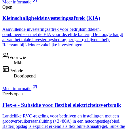
Meer informatie
Open
Kleinschaligheidsinvesteringsaftrek (KIA)
Aanvullende investeringsaftrek voor bedrijfsmiddelen,
combineerbaar met de EIA voor dezelfde batterij. De hoogte hangt
af van het totale investeringsbedrag per jaar (schijventabel).
Relevant bij kleinere zakelijke investeringen.
Voor wie
Mkb
Periode
Doorlopend
Meer informatie
Deels open
Flex-e - Subsidie voor flexibel elektriciteitsverbruik
Landelijke RVO-regeling voor bedrijven en instellingen met een
grootverbruikersaansluiting (>3×80A) in een netcongestiegebied.
Batterijopslag is expliciet erkend als flexibiliteitsmaatregel. Subsidie