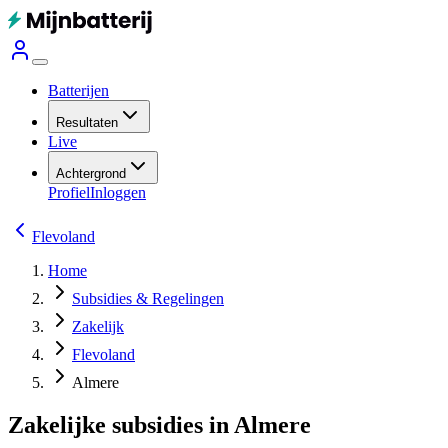
Batterijen
Resultaten
Live
Achtergrond
Profiel
Inloggen
Flevoland
Home
Subsidies & Regelingen
Zakelijk
Flevoland
Almere
Zakelijke subsidies in Almere