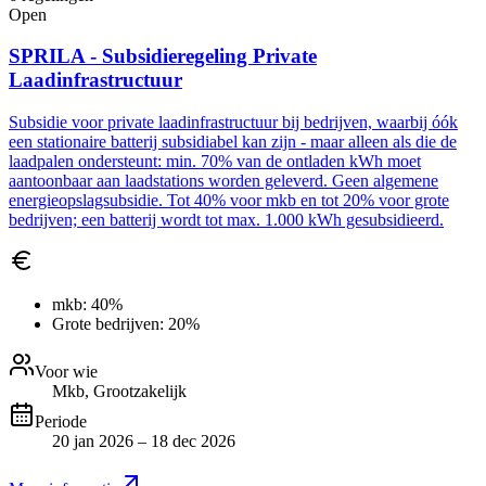
Open
SPRILA - Subsidieregeling Private
Laadinfrastructuur
Subsidie voor private laadinfrastructuur bij bedrijven, waarbij óók
een stationaire batterij subsidiabel kan zijn - maar alleen als die de
laadpalen ondersteunt: min. 70% van de ontladen kWh moet
aantoonbaar aan laadstations worden geleverd. Geen algemene
energieopslagsubsidie. Tot 40% voor mkb en tot 20% voor grote
bedrijven; een batterij wordt tot max. 1.000 kWh gesubsidieerd.
mkb:
40%
Grote bedrijven:
20%
Voor wie
Mkb, Grootzakelijk
Periode
20 jan 2026 – 18 dec 2026