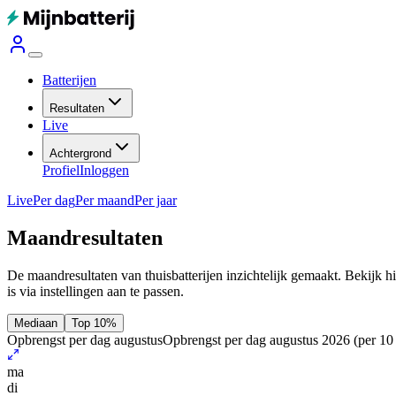
Batterijen
Resultaten
Live
Achtergrond
Profiel
Inloggen
Live
Per dag
Per maand
Per jaar
Maandresultaten
De maandresultaten van thuisbatterijen inzichtelijk gemaakt. Bekijk h
is via instellingen aan te passen.
Mediaan
Top 10%
Opbrengst per dag augustus
Opbrengst per dag augustus 2026
(per 10
ma
di