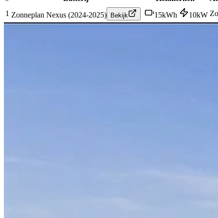
1
Zo
Zonneplan Nexus (2024-2025)
15
kWh
10
kW
Bekijk