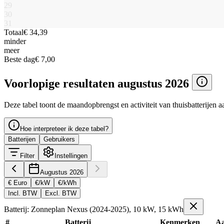
29
30
31
Totaal
€ 34,39
minder
meer
Beste dag
€ 7,00
Voorlopige resultaten augustus 2026
Deze tabel toont de maandopbrengst en activiteit van thuisbatterijen a
Hoe interpreteer ik deze tabel?
Batterijen
Gebruikers
Filter
Instellingen
Augustus 2026
€ Euro
€/kW
€/kWh
Incl. BTW
Excl. BTW
Batterij: Zonneplan Nexus (2024-2025), 10 kW, 15 kWh
#
Batterij
Kenmerken
Aa