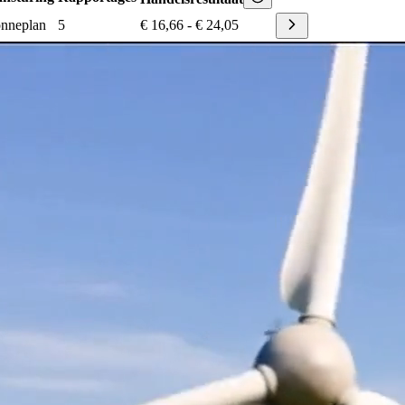
nneplan
5
€ 16,66
-
€ 24,05