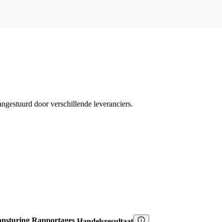
angestuurd door verschillende leveranciers.
nsturing
Rapportages
Handelsresultaat