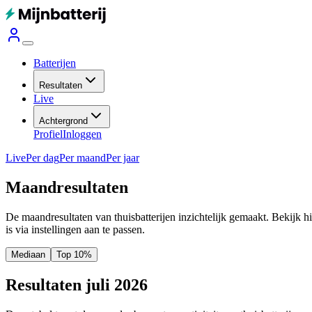
Batterijen
Resultaten
Live
Achtergrond
Profiel
Inloggen
Live
Per dag
Per maand
Per jaar
Maandresultaten
De maandresultaten van thuisbatterijen inzichtelijk gemaakt. Bekijk h
is via instellingen aan te passen.
Mediaan
Top 10%
Resultaten juli 2026