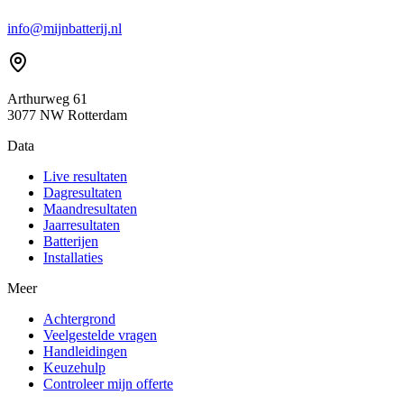
info@mijnbatterij.nl
Arthurweg 61
3077 NW Rotterdam
Data
Live resultaten
Dagresultaten
Maandresultaten
Jaarresultaten
Batterijen
Installaties
Meer
Achtergrond
Veelgestelde vragen
Handleidingen
Keuzehulp
Controleer mijn offerte