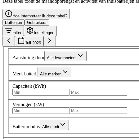
Deze tabel toont de maandopbrengst en activiteit van thuisbatterijen a
Hoe interpreteer ik deze tabel?
Batterijen
Gebruikers
Filter
Instellingen
Juli 2026
Aansturing door
Alle leveranciers
Merk batterij
Alle merken
Capaciteit (kWh)
Vermogen (kW)
Batterijmodus
Alle modi