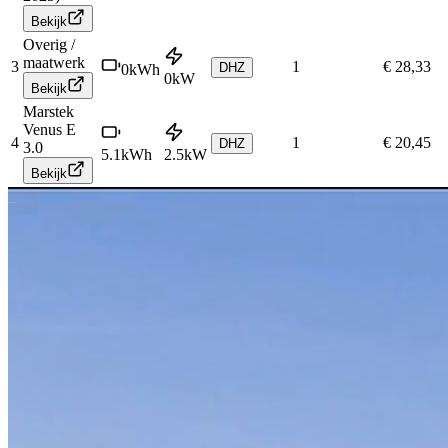
Bekijk
Overig /
maatwerk
3
1
€ 28,33
DHZ
0
kWh
0
kW
Bekijk
Marstek
Venus E
4
1
€ 20,45
DHZ
3.0
5.1
kWh
2.5
kW
Bekijk