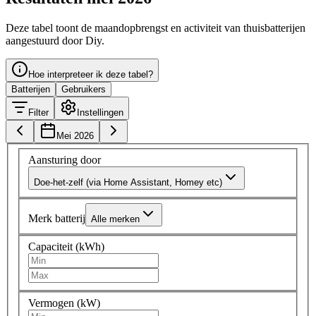
Deze tabel toont de maandopbrengst en activiteit van thuisbatterijen
aangestuurd door Diy.
Hoe interpreteer ik deze tabel?
Batterijen
Gebruikers
Filter
Instellingen
Mei 2026
Aansturing door
Doe-het-zelf (via Home Assistant, Homey etc)
Merk batterij
Alle merken
Capaciteit (kWh)
Vermogen (kW)