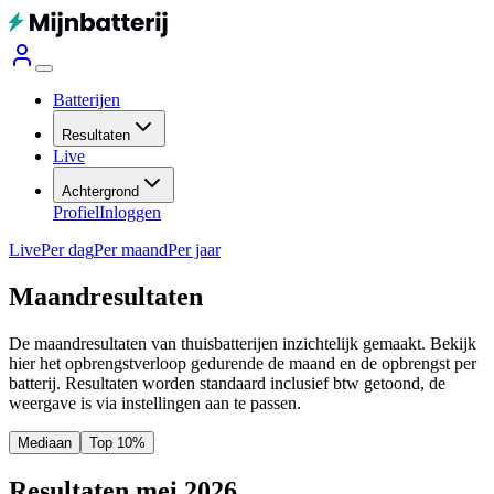
Batterijen
Resultaten
Live
Achtergrond
Profiel
Inloggen
Live
Per dag
Per maand
Per jaar
Maandresultaten
De maandresultaten van thuisbatterijen inzichtelijk gemaakt. Bekijk
hier het opbrengstverloop gedurende de maand en de opbrengst per
batterij.
Resultaten worden standaard inclusief btw getoond, de
weergave is via instellingen aan te passen.
Mediaan
Top 10%
Resultaten mei 2026