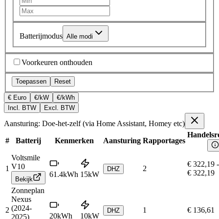
Batterijmodus
Alle modi
Voorkeuren onthouden
Toepassen
Reset
€ Euro
€/kW
€/kWh
Incl. BTW
Excl. BTW
Aansturing: Doe-het-zelf (via Home Assistant, Homey etc)
Handelsre
#
Batterij
Kenmerken
Aansturing
Rapportages
Voltsmile
€ 322,19
-
V10
1
2
DHZ
€ 322,19
61.4
kWh
15
kW
Bekijk
Zonneplan
Nexus
(2024-
2
1
€ 136,61
DHZ
20
kWh
10
kW
2025)