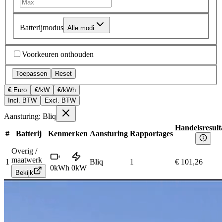
Batterijmodus
Alle modi
Voorkeuren onthouden
Toepassen
Reset
€ Euro
€/kW
€/kWh
Incl. BTW
Excl. BTW
Aansturing: Bliq
Handelsresult
#
Batterij
Kenmerken
Aansturing
Rapportages
Overig /
maatwerk
1
Bliq
1
€ 101,26
0
kWh
0
kW
Bekijk