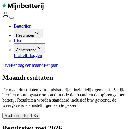
Batterijen
Resultaten
Live
Achtergrond
Profiel
Inloggen
Live
Per dag
Per maand
Per jaar
Maandresultaten
De maandresultaten van thuisbatterijen inzichtelijk gemaakt. Bekijk
hier het opbrengstverloop gedurende de maand en de opbrengst per
batterij.
Resultaten worden standaard inclusief btw getoond, de
weergave is via instellingen aan te passen.
Mediaan
Top 10%
Resultaten mei 2026