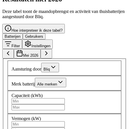
Deze tabel toont de maandopbrengst en activiteit van thuisbatterijen
aangestuurd door Bliq.
Hoe interpreteer ik deze tabel?
Batterijen
Gebruikers
Filter
Instellingen
Mei 2026
Aansturing door
Bliq
Merk batterij
Alle merken
Capaciteit (kWh)
Vermogen (kW)