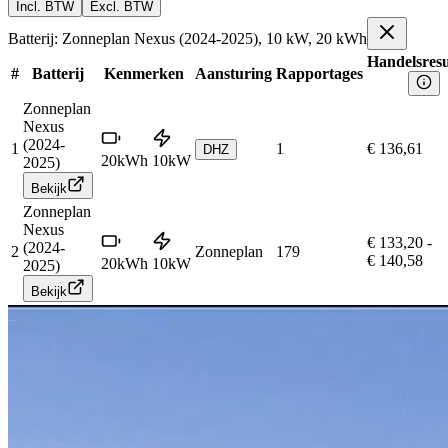
Incl. BTW
Excl. BTW
Batterij: Zonneplan Nexus (2024-2025), 10 kW, 20 kWh
Handelsresu
#
Batterij
Kenmerken
Aansturing
Rapportages
Zonneplan
Nexus
(2024-
1
1
€ 136,61
DHZ
20
kWh
10
kW
2025)
Bekijk
Zonneplan
Nexus
€ 133,20
-
(2024-
2
Zonneplan
179
€ 140,58
20
kWh
10
kW
2025)
Bekijk