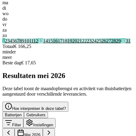
ma
di
wo
do
vr
za
zo
1
2
3
4
5
6
7
8
9
10
11
12
13
14
15
16
17
18
19
20
21
22
23
24
25
26
27
28
29
30
31
Totaal
€ 166,25
minder
meer
Beste dag
€ 17,65
Resultaten mei 2026
Deze tabel toont de maandopbrengst en activiteit van thuisbatterijen
aangestuurd door verschillende leveranciers.
Hoe interpreteer ik deze tabel?
Batterijen
Gebruikers
Filter
Instellingen
Mei 2026