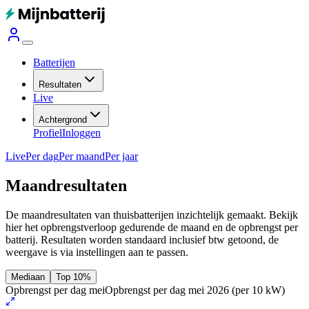
Batterijen
Resultaten
Live
Achtergrond
Profiel
Inloggen
Live
Per dag
Per maand
Per jaar
Maandresultaten
De maandresultaten van thuisbatterijen inzichtelijk gemaakt. Bekijk
hier het opbrengstverloop gedurende de maand en de opbrengst per
batterij.
Resultaten worden standaard inclusief btw getoond, de
weergave is via instellingen aan te passen.
Mediaan
Top 10%
Opbrengst per dag mei
Opbrengst per dag mei 2026
(per 10 kW)