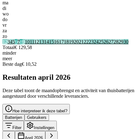
ma
di
wo
do
vr
za
zo
1
2
3
4
5
6
7
8
9
10
11
12
13
14
15
16
17
18
19
20
21
22
23
24
25
26
27
28
29
30
Totaal
€ 129,58
minder
meer
Beste dag
€ 10,52
Resultaten april 2026
Deze tabel toont de maandopbrengst en activiteit van thuisbatterijen
aangestuurd door verschillende leveranciers.
Hoe interpreteer ik deze tabel?
Batterijen
Gebruikers
Filter
Instellingen
April 2026