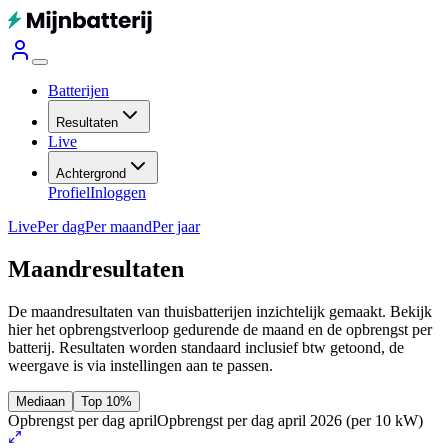
Batterijen
Resultaten
Live
Achtergrond
Profiel
Inloggen
Live
Per dag
Per maand
Per jaar
Maandresultaten
De maandresultaten van thuisbatterijen inzichtelijk gemaakt. Bekijk
hier het opbrengstverloop gedurende de maand en de opbrengst per
batterij.
Resultaten worden standaard inclusief btw getoond, de
weergave is via instellingen aan te passen.
Mediaan
Top 10%
Opbrengst per dag april
Opbrengst per dag april 2026
(per 10 kW)