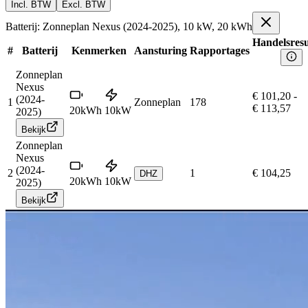
Incl. BTW
Excl. BTW
Batterij: Zonneplan Nexus (2024-2025), 10 kW, 20 kWh
Handelsresu
#
Batterij
Kenmerken
Aansturing
Rapportages
Zonneplan
Nexus
€ 101,20
-
(2024-
1
Zonneplan
178
€ 113,57
20
kWh
10
kW
2025)
Bekijk
Zonneplan
Nexus
(2024-
2
1
€ 104,25
DHZ
20
kWh
10
kW
2025)
Bekijk