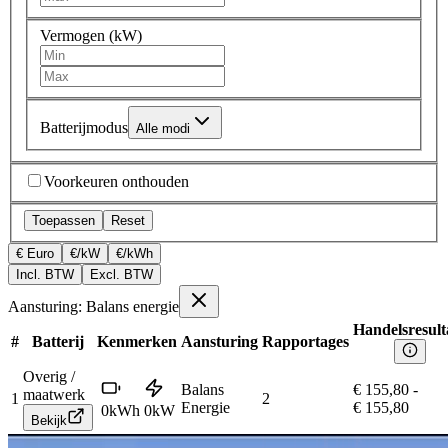
Vermogen (kW)
Batterijmodus
Alle modi
Voorkeuren onthouden
Toepassen
Reset
€ Euro
€/kW
€/kWh
Incl. BTW
Excl. BTW
Aansturing: Balans energie
Handelsresult
#
Batterij
Kenmerken
Aansturing
Rapportages
Overig /
Balans
€ 155,80
-
maatwerk
1
2
Energie
€ 155,80
0
kWh
0
kW
Bekijk