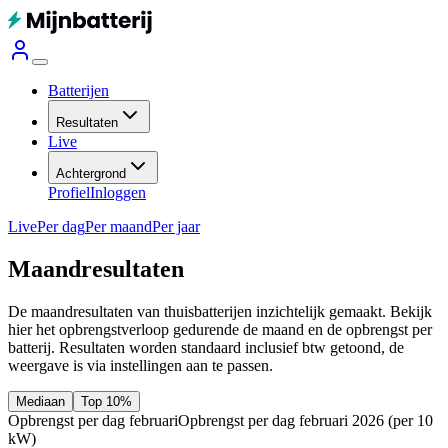
Batterijen
Resultaten
Live
Achtergrond
Profiel
Inloggen
Live
Per dag
Per maand
Per jaar
Maandresultaten
De maandresultaten van thuisbatterijen inzichtelijk gemaakt. Bekijk
hier het opbrengstverloop gedurende de maand en de opbrengst per
batterij.
Resultaten worden standaard inclusief btw getoond, de
weergave is via instellingen aan te passen.
Mediaan
Top 10%
Opbrengst per dag februari
Opbrengst per dag februari 2026
(per 10
kW)