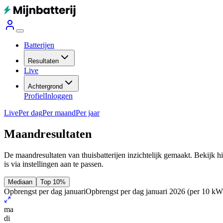
Batterijen
Resultaten
Live
Achtergrond
Profiel
Inloggen
Live
Per dag
Per maand
Per jaar
Maandresultaten
De maandresultaten van thuisbatterijen inzichtelijk gemaakt. Bekijk h
is via instellingen aan te passen.
Mediaan
Top 10%
Opbrengst per dag januari
Opbrengst per dag januari 2026
(per 10 kW
ma
di