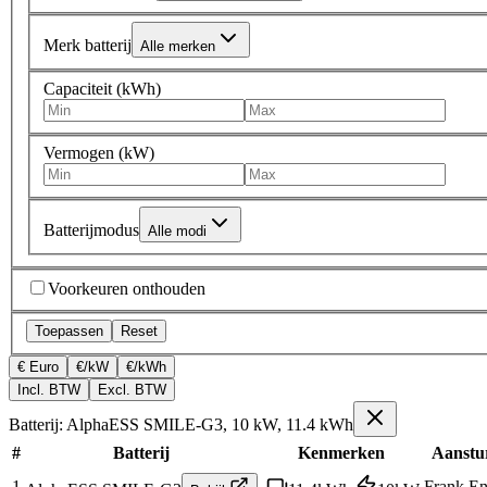
Merk batterij
Alle merken
Capaciteit (kWh)
Vermogen (kW)
Batterijmodus
Alle modi
Voorkeuren onthouden
Toepassen
Reset
€ Euro
€/kW
€/kWh
Incl. BTW
Excl. BTW
Batterij: AlphaESS SMILE-G3, 10 kW, 11.4 kWh
#
Batterij
Kenmerken
Aanstu
1
Frank En