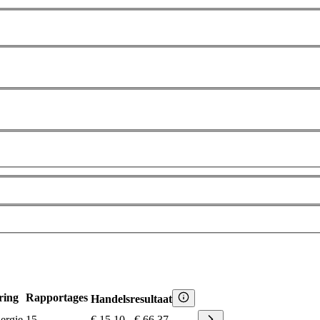
ring
Rapportages
Handelsresultaat
ergie
15
€ 15,10
-
€ 66,37