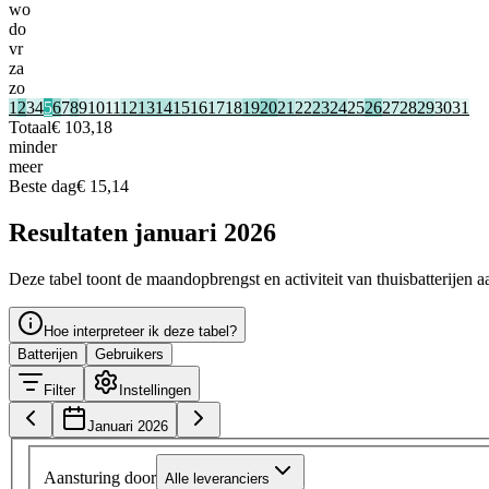
wo
do
vr
za
zo
1
2
3
4
5
6
7
8
9
10
11
12
13
14
15
16
17
18
19
20
21
22
23
24
25
26
27
28
29
30
31
Totaal
€ 103,18
minder
meer
Beste dag
€ 15,14
Resultaten januari 2026
Deze tabel toont de maandopbrengst en activiteit van thuisbatterijen a
Hoe interpreteer ik deze tabel?
Batterijen
Gebruikers
Filter
Instellingen
Januari 2026
Aansturing door
Alle leveranciers