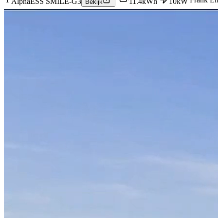
AlphaESS SMILE-G3
11.4
kWh
10
kW
Bekijk