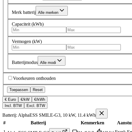
Merk batterij
Alle merken
Capaciteit (kWh)
Vermogen (kW)
Batterijmodus
Alle modi
Voorkeuren onthouden
Toepassen
Reset
€ Euro
€/kW
€/kWh
Incl. BTW
Excl. BTW
Batterij: AlphaESS SMILE-G3, 10 kW, 11.4 kWh
#
Batterij
Kenmerken
Aanstu
1
Frank En