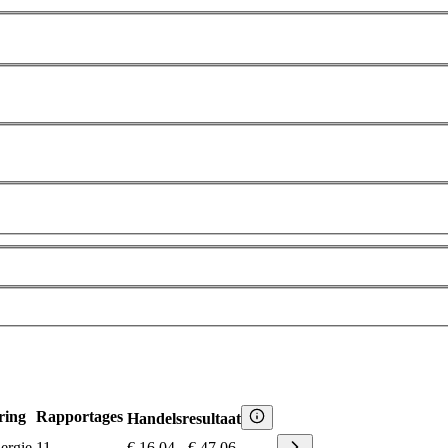
ring
Rapportages
Handelsresultaat
ergie
11
€ 16,04
-
€ 47,06