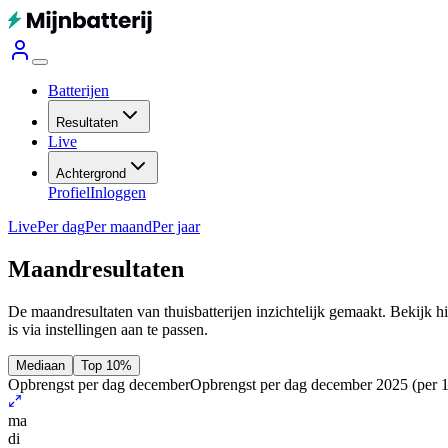
Batterijen
Resultaten
Live
Achtergrond
Profiel
Inloggen
Live
Per dag
Per maand
Per jaar
Maandresultaten
De maandresultaten van thuisbatterijen inzichtelijk gemaakt. Bekijk h
is via instellingen aan te passen.
Mediaan
Top 10%
Opbrengst per dag december
Opbrengst per dag december 2025
(per 
ma
di