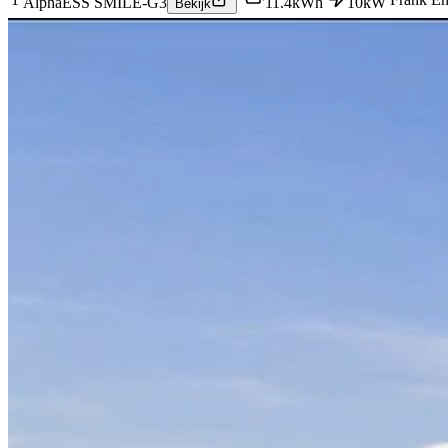
AlphaESS SMILE-G3
11.4
kWh
10
kW
Bekijk