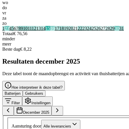
wo
do
vr
za
zo
1
2
3
4
5
6
7
8
9
10
11
12
13
14
15
16
17
18
19
20
21
22
23
24
25
26
27
28
29
30
31
Totaal
€ 76,56
minder
meer
Beste dag
€ 8,22
Resultaten december 2025
Deze tabel toont de maandopbrengst en activiteit van thuisbatterijen a
Hoe interpreteer ik deze tabel?
Batterijen
Gebruikers
Filter
Instellingen
December 2025
Aansturing door
Alle leveranciers