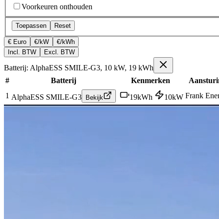
Voorkeuren onthouden
Toepassen
Reset
€ Euro
€/kW
€/kWh
Incl. BTW
Excl. BTW
Batterij: AlphaESS SMILE-G3, 10 kW, 19 kWh
#
Batterij
Kenmerken
Aansturi
1
Frank Ene
AlphaESS SMILE-G3
19
kWh
10
kW
Bekijk