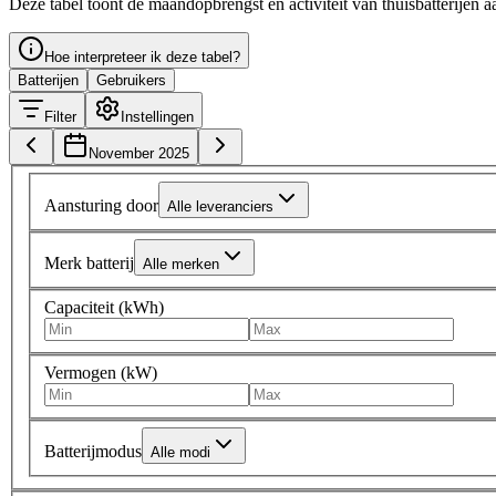
Deze tabel toont de maandopbrengst en activiteit van thuisbatterijen a
Hoe interpreteer ik deze tabel?
Batterijen
Gebruikers
Filter
Instellingen
November 2025
Aansturing door
Alle leveranciers
Merk batterij
Alle merken
Capaciteit (kWh)
Vermogen (kW)
Batterijmodus
Alle modi