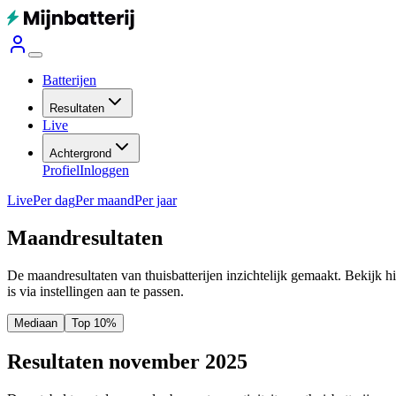
Batterijen
Resultaten
Live
Achtergrond
Profiel
Inloggen
Live
Per dag
Per maand
Per jaar
Maandresultaten
De maandresultaten van thuisbatterijen inzichtelijk gemaakt. Bekijk h
is via instellingen aan te passen.
Mediaan
Top 10%
Resultaten november 2025