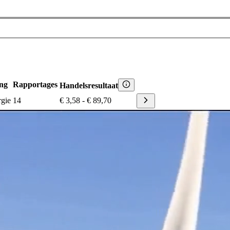
ng
Rapportages
Handelsresultaat
rgie
14
€ 3,58
-
€ 89,70