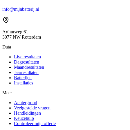
info@mijnbatterij.nl
Arthurweg 61
3077 NW Rotterdam
Data
Live resultaten
Dagresultaten
Maandresultaten
Jaarresultaten
Batterijen
Installaties
Meer
Achtergrond
Veelgestelde vragen
Handleidingen
Keuzehulp
Controleer mijn offerte