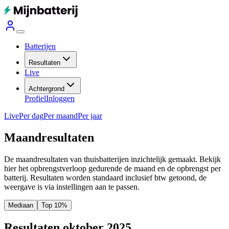
Batterijen
Resultaten
Live
Achtergrond
Profiel
Inloggen
Live
Per dag
Per maand
Per jaar
Maandresultaten
De maandresultaten van thuisbatterijen inzichtelijk gemaakt. Bekijk
hier het opbrengstverloop gedurende de maand en de opbrengst per
batterij.
Resultaten worden standaard inclusief btw getoond, de
weergave is via instellingen aan te passen.
Mediaan
Top 10%
Resultaten oktober 2025