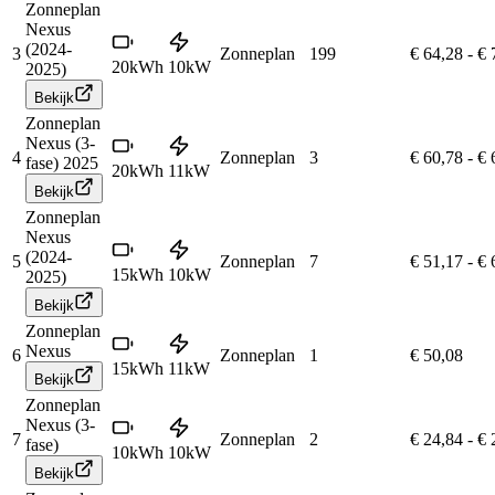
Zonneplan
Nexus
(2024-
3
Zonneplan
199
€ 64,28
-
€ 
20
kWh
10
kW
2025)
Bekijk
Zonneplan
Nexus (3-
4
Zonneplan
3
€ 60,78
-
€ 
fase) 2025
20
kWh
11
kW
Bekijk
Zonneplan
Nexus
(2024-
5
Zonneplan
7
€ 51,17
-
€ 
15
kWh
10
kW
2025)
Bekijk
Zonneplan
Nexus
6
Zonneplan
1
€ 50,08
15
kWh
11
kW
Bekijk
Zonneplan
Nexus (3-
7
Zonneplan
2
€ 24,84
-
€ 
fase)
10
kWh
10
kW
Bekijk