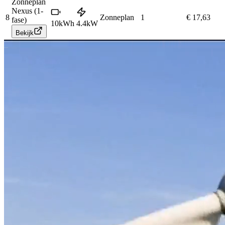
Zonneplan
Nexus (1-
8
Zonneplan
1
€ 17,63
fase)
10
kWh
4.4
kW
Bekijk