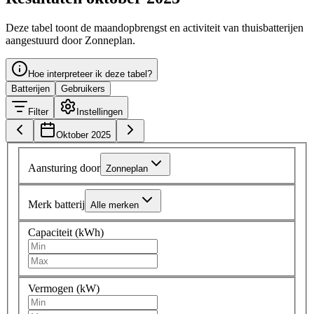
Deze tabel toont de maandopbrengst en activiteit van thuisbatterijen
aangestuurd door Zonneplan.
Hoe interpreteer ik deze tabel?
Batterijen
Gebruikers
Filter
Instellingen
Oktober 2025
Aansturing door
Zonneplan
Merk batterij
Alle merken
Capaciteit (kWh)
Vermogen (kW)