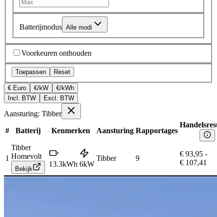
Batterijmodus
Alle modi
Voorkeuren onthouden
Toepassen
Reset
€ Euro
€/kW
€/kWh
Incl. BTW
Excl. BTW
Aansturing: Tibber
Handelsres
#
Batterij
Kenmerken
Aansturing
Rapportages
Tibber
€ 93,95
-
Homevolt
1
Tibber
9
€ 107,41
13.3
kWh
6
kW
Bekijk