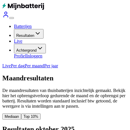
Batterijen
Resultaten
Live
Achtergrond
Profiel
Inloggen
Live
Per dag
Per maand
Per jaar
Maandresultaten
De maandresultaten van thuisbatterijen inzichtelijk gemaakt. Bekijk
hier het opbrengstverloop gedurende de maand en de opbrengst per
batterij.
Resultaten worden standaard inclusief btw getoond, de
weergave is via instellingen aan te passen.
Mediaan
Top 10%
Resultaten oktober 2025