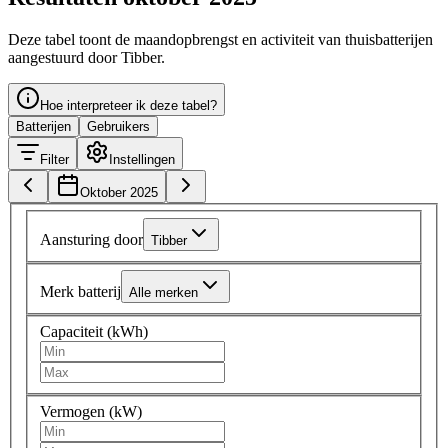
Deze tabel toont de maandopbrengst en activiteit van thuisbatterijen
aangestuurd door Tibber.
Hoe interpreteer ik deze tabel?
Batterijen
Gebruikers
Filter
Instellingen
Oktober 2025
Aansturing door
Tibber
Merk batterij
Alle merken
Capaciteit (kWh)
Vermogen (kW)