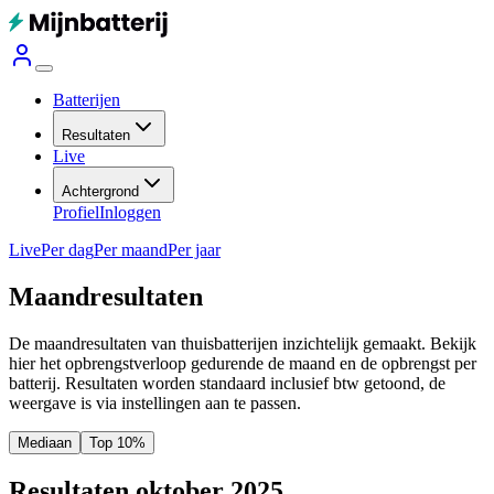
Batterijen
Resultaten
Live
Achtergrond
Profiel
Inloggen
Live
Per dag
Per maand
Per jaar
Maandresultaten
De maandresultaten van thuisbatterijen inzichtelijk gemaakt. Bekijk
hier het opbrengstverloop gedurende de maand en de opbrengst per
batterij.
Resultaten worden standaard inclusief btw getoond, de
weergave is via instellingen aan te passen.
Mediaan
Top 10%
Resultaten oktober 2025