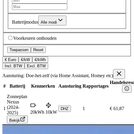
Batterijmodus
Alle modi
Voorkeuren onthouden
Toepassen
Reset
€ Euro
€/kW
€/kWh
Incl. BTW
Excl. BTW
Aansturing: Doe-het-zelf (via Home Assistant, Homey etc)
Handelsresu
#
Batterij
Kenmerken
Aansturing
Rapportages
Zonneplan
Nexus
(2024-
1
1
€ 61,87
DHZ
20
kWh
10
kW
2025)
Bekijk