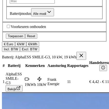
Batterijmodus
Alle modi
Voorkeuren onthouden
Toepassen
Reset
€ Euro
€/kW
€/kWh
Incl. BTW
Excl. BTW
Batterij: AlphaESS SMILE-G3, 10 kW, 19 kWh
Handelsresu
#
Batterij
Kenmerken
Aansturing
Rapportages
AlphaESS
SMILE-
Frank
1
11
€ 4,42
-
€ 11
G3
Energie
19
kWh
10
kW
Bekijk