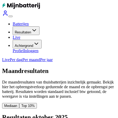
Batterijen
Resultaten
Live
Achtergrond
Profiel
Inloggen
Live
Per dag
Per maand
Per jaar
Maandresultaten
De maandresultaten van thuisbatterijen inzichtelijk gemaakt. Bekijk
hier het opbrengstverloop gedurende de maand en de opbrengst per
batterij.
Resultaten worden standaard inclusief btw getoond, de
weergave is via instellingen aan te passen.
Mediaan
Top 10%
Resultaten oktober 2025