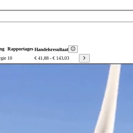
ng
Rapportages
Handelsresultaat
rgie
10
€ 41,88
-
€ 143,03