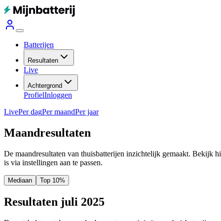
Batterijen
Resultaten
Live
Achtergrond
Profiel
Inloggen
Live
Per dag
Per maand
Per jaar
Maandresultaten
De maandresultaten van thuisbatterijen inzichtelijk gemaakt. Bekijk h
is via instellingen aan te passen.
Mediaan
Top 10%
Resultaten juli 2025