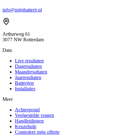
info@mijnbatterij.nl
Arthurweg 61
3077 NW Rotterdam
Data
Live resultaten
Dagresultaten
Maandresultaten
Jaarresultaten
Batterijen
Installaties
Meer
Achtergrond
Veelgestelde vragen
Handleidingen
Keuzehulp
Controleer mijn offerte