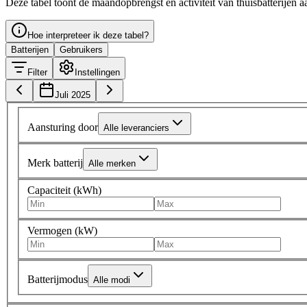
Deze tabel toont de maandopbrengst en activiteit van thuisbatterijen a
Hoe interpreteer ik deze tabel?
Batterijen
Gebruikers
Filter
Instellingen
Juli 2025
Aansturing door
Alle leveranciers
Merk batterij
Alle merken
Capaciteit (kWh)
Vermogen (kW)
Batterijmodus
Alle modi