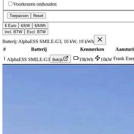
Voorkeuren onthouden
Toepassen
Reset
€ Euro
€/kW
€/kWh
Incl. BTW
Excl. BTW
Batterij: AlphaESS SMILE-G3, 10 kW, 19 kWh
#
Batterij
Kenmerken
Aansturi
1
Frank Ene
AlphaESS SMILE-G3
19
kWh
10
kW
Bekijk