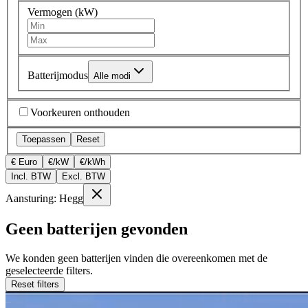
Vermogen (kW)
Batterijmodus
Alle modi
Voorkeuren onthouden
Toepassen
Reset
€ Euro
€/kW
€/kWh
Incl. BTW
Excl. BTW
Aansturing: Hegg
Geen batterijen gevonden
We konden geen batterijen vinden die overeenkomen met de
geselecteerde filters.
Reset filters