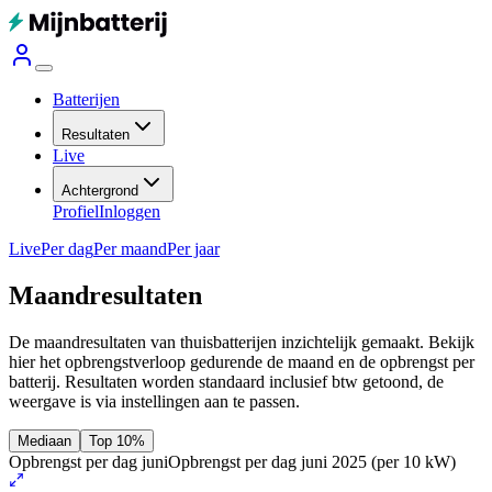
Batterijen
Resultaten
Live
Achtergrond
Profiel
Inloggen
Live
Per dag
Per maand
Per jaar
Maandresultaten
De maandresultaten van thuisbatterijen inzichtelijk gemaakt. Bekijk
hier het opbrengstverloop gedurende de maand en de opbrengst per
batterij.
Resultaten worden standaard inclusief btw getoond, de
weergave is via instellingen aan te passen.
Mediaan
Top 10%
Opbrengst per dag juni
Opbrengst per dag juni 2025
(per 10 kW)