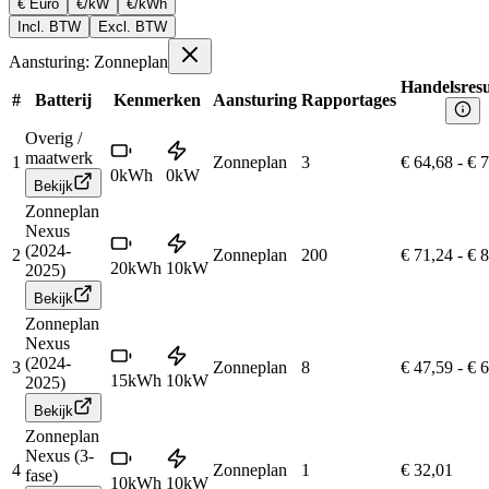
€ Euro
€/kW
€/kWh
Incl. BTW
Excl. BTW
Aansturing: Zonneplan
Handelsresu
#
Batterij
Kenmerken
Aansturing
Rapportages
Overig /
maatwerk
1
Zonneplan
3
€ 64,68
-
€ 
0
kWh
0
kW
Bekijk
Zonneplan
Nexus
(2024-
2
Zonneplan
200
€ 71,24
-
€ 
20
kWh
10
kW
2025)
Bekijk
Zonneplan
Nexus
(2024-
3
Zonneplan
8
€ 47,59
-
€ 
15
kWh
10
kW
2025)
Bekijk
Zonneplan
Nexus (3-
4
Zonneplan
1
€ 32,01
fase)
10
kWh
10
kW