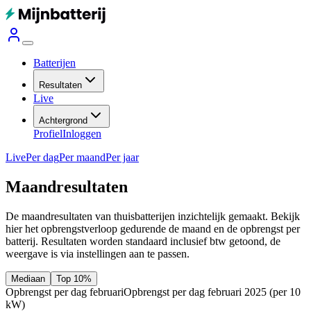
Batterijen
Resultaten
Live
Achtergrond
Profiel
Inloggen
Live
Per dag
Per maand
Per jaar
Maandresultaten
De maandresultaten van thuisbatterijen inzichtelijk gemaakt. Bekijk
hier het opbrengstverloop gedurende de maand en de opbrengst per
batterij.
Resultaten worden standaard inclusief btw getoond, de
weergave is via instellingen aan te passen.
Mediaan
Top 10%
Opbrengst per dag februari
Opbrengst per dag februari 2025
(per 10
kW)