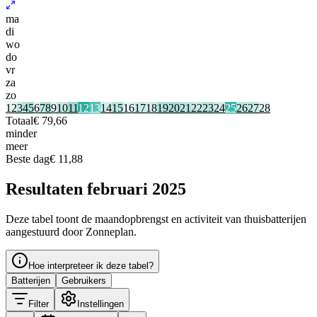
ma
di
wo
do
vr
za
zo
1
2
3
4
5
6
7
8
9
10
11
12
13
14
15
16
17
18
19
20
21
22
23
24
25
26
27
28
Totaal
€ 79,66
minder
meer
Beste dag
€ 11,88
Resultaten februari 2025
Deze tabel toont de maandopbrengst en activiteit van thuisbatterijen
aangestuurd door Zonneplan.
Hoe interpreteer ik deze tabel?
Batterijen
Gebruikers
Filter
Instellingen