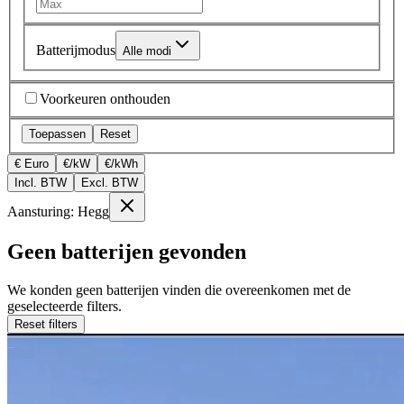
Batterijmodus
Alle modi
Voorkeuren onthouden
Toepassen
Reset
€ Euro
€/kW
€/kWh
Incl. BTW
Excl. BTW
Aansturing: Hegg
Geen batterijen gevonden
We konden geen batterijen vinden die overeenkomen met de
geselecteerde filters.
Reset filters