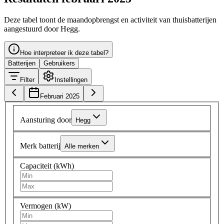
Deze tabel toont de maandopbrengst en activiteit van thuisbatterijen
aangestuurd door Hegg.
Hoe interpreteer ik deze tabel?
Batterijen
Gebruikers
Filter
Instellingen
Februari 2025
Aansturing door
Hegg
Merk batterij
Alle merken
Capaciteit (kWh)
Vermogen (kW)