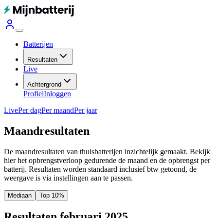
Batterijen
Resultaten
Live
Achtergrond
Profiel
Inloggen
Live
Per dag
Per maand
Per jaar
Maandresultaten
De maandresultaten van thuisbatterijen inzichtelijk gemaakt. Bekijk
hier het opbrengstverloop gedurende de maand en de opbrengst per
batterij.
Resultaten worden standaard inclusief btw getoond, de
weergave is via instellingen aan te passen.
Mediaan
Top 10%
Resultaten februari 2025