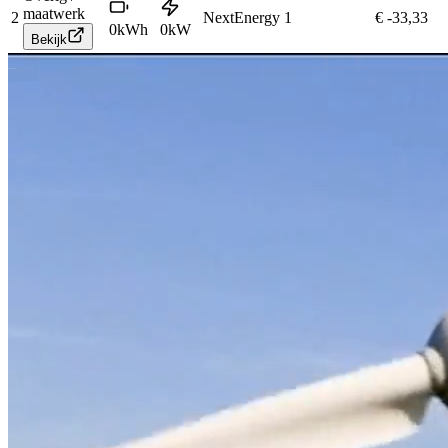
maatwerk
2
NextEnergy
1
€ -33,33
0
kWh
0
kW
Bekijk