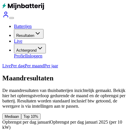
Batterijen
Resultaten
Live
Achtergrond
Profiel
Inloggen
Live
Per dag
Per maand
Per jaar
Maandresultaten
De maandresultaten van thuisbatterijen inzichtelijk gemaakt. Bekijk
hier het opbrengstverloop gedurende de maand en de opbrengst per
batterij.
Resultaten worden standaard inclusief btw getoond, de
weergave is via instellingen aan te passen.
Mediaan
Top 10%
Opbrengst per dag januari
Opbrengst per dag januari 2025
(per 10
kW)