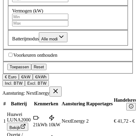
Vermogen (kW)
Batterijmodus
Alle modi
Voorkeuren onthouden
Toepassen
Reset
€ Euro
€/kW
€/kWh
Incl. BTW
Excl. BTW
Aansturing: NextEnergy
Handelsres
#
Batterij
Kenmerken
Aansturing
Rapportages
Huawei
LUNA2000
1
NextEnergy
2
€ 41,72
-
€
21
kWh
10
kW
Bekijk
Overig /