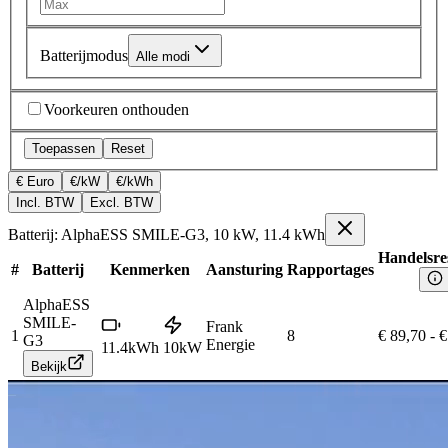
Batterijmodus
Alle modi
Voorkeuren onthouden
Toepassen
Reset
€ Euro
€/kW
€/kWh
Incl. BTW
Excl. BTW
Batterij: AlphaESS SMILE-G3, 10 kW, 11.4 kWh
Handelsre
#
Batterij
Kenmerken
Aansturing
Rapportages
AlphaESS
SMILE-
Frank
1
8
€ 89,70
-
€
G3
Energie
11.4
kWh
10
kW
Bekijk