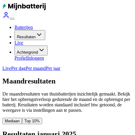
Batterijen
Resultaten
Live
Achtergrond
Profiel
Inloggen
Live
Per dag
Per maand
Per jaar
Maandresultaten
De maandresultaten van thuisbatterijen inzichtelijk gemaakt. Bekijk
hier het opbrengstverloop gedurende de maand en de opbrengst per
batterij.
Resultaten worden standaard inclusief btw getoond, de
weergave is via instellingen aan te passen.
Mediaan
Top 10%
Resultaten januari 2025