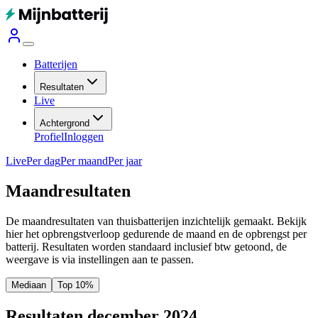
Batterijen
Resultaten
Live
Achtergrond
Profiel
Inloggen
Live
Per dag
Per maand
Per jaar
Maandresultaten
De maandresultaten van thuisbatterijen inzichtelijk gemaakt. Bekijk
hier het opbrengstverloop gedurende de maand en de opbrengst per
batterij.
Resultaten worden standaard inclusief btw getoond, de
weergave is via instellingen aan te passen.
Mediaan
Top 10%
Resultaten december 2024