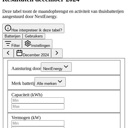
Deze tabel toont de maandopbrengst en activiteit van thuisbatterijen
aangestuurd door NextEnergy.
Hoe interpreteer ik deze tabel?
Batterijen
Gebruikers
Filter
Instellingen
December 2024
Aansturing door
NextEnergy
Merk batterij
Alle merken
Capaciteit (kWh)
Vermogen (kW)