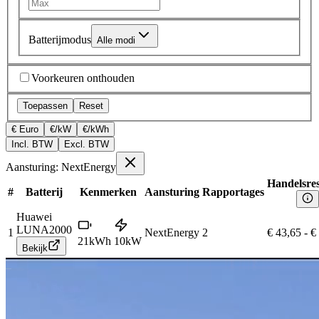
Batterijmodus
Alle modi
Voorkeuren onthouden
Toepassen
Reset
€ Euro
€/kW
€/kWh
Incl. BTW
Excl. BTW
Aansturing: NextEnergy
Handelsres
#
Batterij
Kenmerken
Aansturing
Rapportages
Huawei
LUNA2000
1
NextEnergy
2
€ 43,65
-
€
21
kWh
10
kW
Bekijk