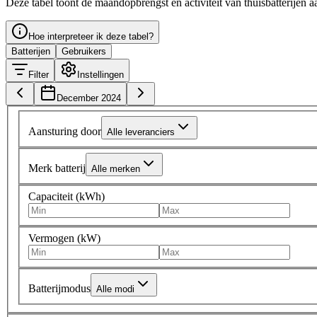
Deze tabel toont de maandopbrengst en activiteit van thuisbatterijen a
Hoe interpreteer ik deze tabel?
Batterijen
Gebruikers
Filter
Instellingen
December 2024
Aansturing door
Alle leveranciers
Merk batterij
Alle merken
Capaciteit (kWh)
Vermogen (kW)
Batterijmodus
Alle modi