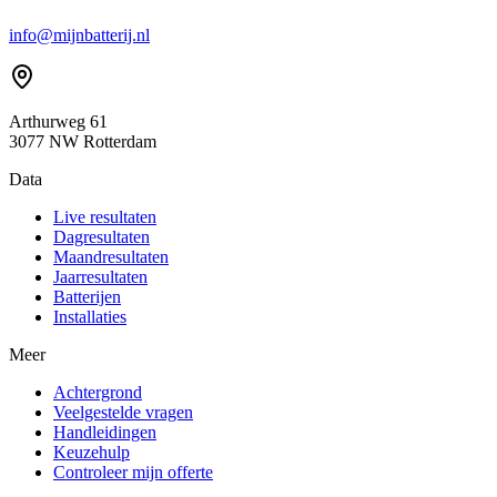
info@mijnbatterij.nl
Arthurweg 61
3077 NW Rotterdam
Data
Live resultaten
Dagresultaten
Maandresultaten
Jaarresultaten
Batterijen
Installaties
Meer
Achtergrond
Veelgestelde vragen
Handleidingen
Keuzehulp
Controleer mijn offerte