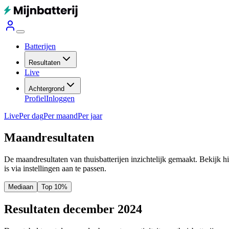
Batterijen
Resultaten
Live
Achtergrond
Profiel
Inloggen
Live
Per dag
Per maand
Per jaar
Maandresultaten
De maandresultaten van thuisbatterijen inzichtelijk gemaakt. Bekijk h
is via instellingen aan te passen.
Mediaan
Top 10%
Resultaten december 2024