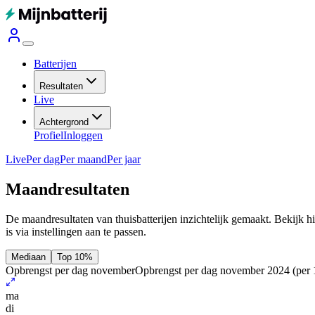
Batterijen
Resultaten
Live
Achtergrond
Profiel
Inloggen
Live
Per dag
Per maand
Per jaar
Maandresultaten
De maandresultaten van thuisbatterijen inzichtelijk gemaakt. Bekijk h
is via instellingen aan te passen.
Mediaan
Top 10%
Opbrengst per dag november
Opbrengst per dag november 2024
(per
ma
di