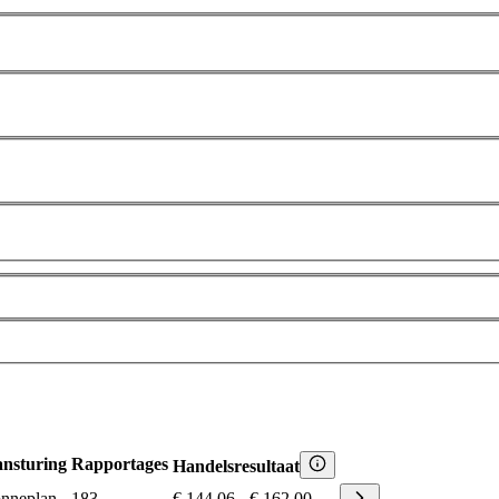
nsturing
Rapportages
Handelsresultaat
nneplan
183
€ 144,06
-
€ 162,00