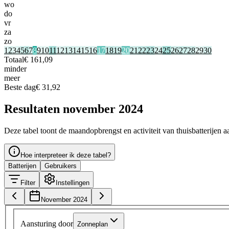
wo
do
vr
za
zo
1
2
3
4
5
6
7
8
9
10
11
12
13
14
15
16
17
18
19
20
21
22
23
24
25
26
27
28
29
30
Totaal
€ 161,09
minder
meer
Beste dag
€ 31,92
Resultaten november 2024
Deze tabel toont de maandopbrengst en activiteit van thuisbatterijen
Hoe interpreteer ik deze tabel?
Batterijen
Gebruikers
Filter
Instellingen
November 2024
Aansturing door
Zonneplan