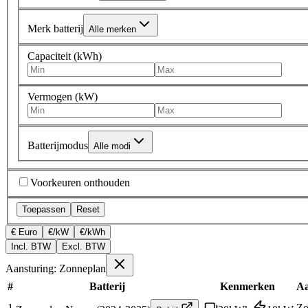
Merk batterij
Alle merken
Capaciteit (kWh)
Vermogen (kW)
Batterijmodus
Alle modi
Voorkeuren onthouden
Toepassen
Reset
€ Euro
€/kW
€/kWh
Incl. BTW
Excl. BTW
Aansturing: Zonneplan
#
Batterij
Kenmerken
Aa
1
Zo