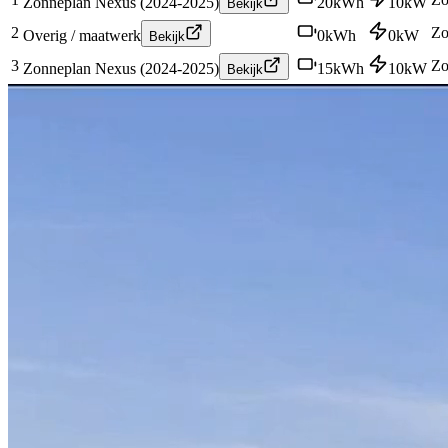
Zonneplan Nexus (2024-2025)
20
kWh
10
kW
Bekijk
2
Zo
Overig / maatwerk
0
kWh
0
kW
Bekijk
3
Zo
Zonneplan Nexus (2024-2025)
15
kWh
10
kW
Bekijk