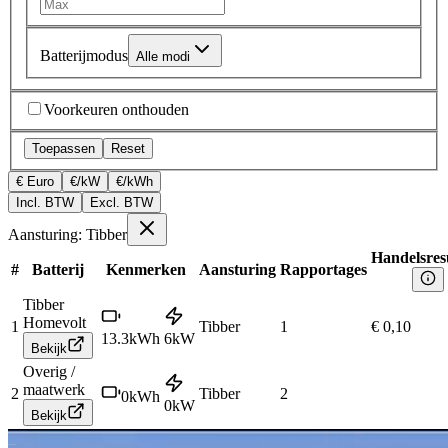
Batterijmodus
Alle modi
Voorkeuren onthouden
Toepassen
Reset
€ Euro
€/kW
€/kWh
Incl. BTW
Excl. BTW
Aansturing: Tibber
Handelsres
#
Batterij
Kenmerken
Aansturing
Rapportages
Tibber
Homevolt
1
Tibber
1
€ 0,10
13.3
kWh
6
kW
Bekijk
Overig /
maatwerk
2
Tibber
2
0
kWh
0
kW
Bekijk