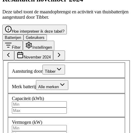
Deze tabel toont de maandopbrengst en activiteit van thuisbatterijen
aangestuurd door Tibber.
Hoe interpreteer ik deze tabel?
Batterijen
Gebruikers
Filter
Instellingen
November 2024
Aansturing door
Tibber
Merk batterij
Alle merken
Capaciteit (kWh)
Vermogen (kW)