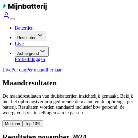
Batterijen
Resultaten
Live
Achtergrond
Profiel
Inloggen
Live
Per dag
Per maand
Per jaar
Maandresultaten
De maandresultaten van thuisbatterijen inzichtelijk gemaakt. Bekijk
hier het opbrengstverloop gedurende de maand en de opbrengst per
batterij.
Resultaten worden standaard inclusief btw getoond, de
weergave is via instellingen aan te passen.
Mediaan
Top 10%
Resultaten november 2024