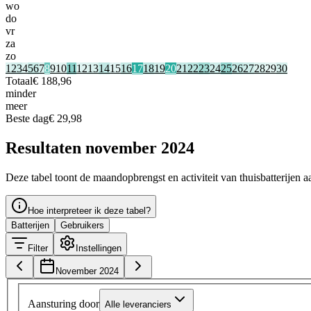
wo
do
vr
za
zo
1
2
3
4
5
6
7
8
9
10
11
12
13
14
15
16
17
18
19
20
21
22
23
24
25
26
27
28
29
30
Totaal
€ 188,96
minder
meer
Beste dag
€ 29,98
Resultaten november 2024
Deze tabel toont de maandopbrengst en activiteit van thuisbatterijen a
Hoe interpreteer ik deze tabel?
Batterijen
Gebruikers
Filter
Instellingen
November 2024
Aansturing door
Alle leveranciers