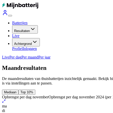
Batterijen
Resultaten
Live
Achtergrond
Profiel
Inloggen
Live
Per dag
Per maand
Per jaar
Maandresultaten
De maandresultaten van thuisbatterijen inzichtelijk gemaakt. Bekijk h
is via instellingen aan te passen.
Mediaan
Top 10%
Opbrengst per dag november
Opbrengst per dag november 2024
(per
ma
di