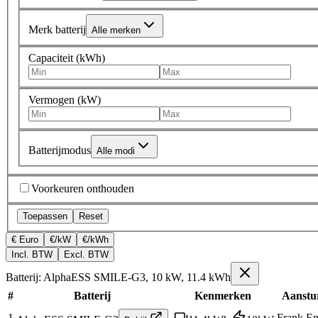
Merk batterij
Alle merken
Capaciteit (kWh)
Vermogen (kW)
Batterijmodus
Alle modi
Voorkeuren onthouden
Toepassen
Reset
€ Euro
€/kW
€/kWh
Incl. BTW
Excl. BTW
Batterij: AlphaESS SMILE-G3, 10 kW, 11.4 kWh
#
Batterij
Kenmerken
Aanstu
1
Frank En