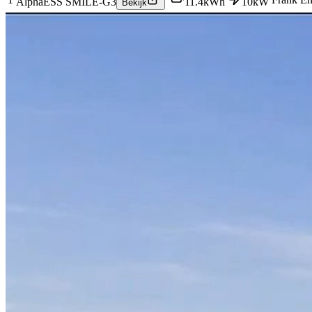
AlphaESS SMILE-G3
11.4
kWh
10
kW
Bekijk