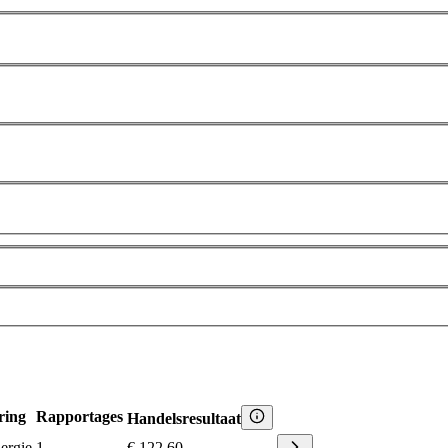
ring
Rapportages
Handelsresultaat
ergie
1
€ 122,60