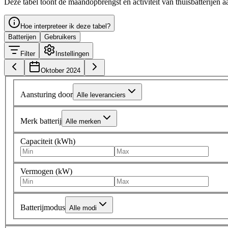
Deze tabel toont de maandopbrengst en activiteit van thuisbatterijen a
Hoe interpreteer ik deze tabel?
Batterijen
Gebruikers
Filter
Instellingen
Oktober 2024
Aansturing door
Alle leveranciers
Merk batterij
Alle merken
Capaciteit (kWh)
Vermogen (kW)
Batterijmodus
Alle modi