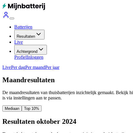
Batterijen
Resultaten
Live
Achtergrond
Profiel
Inloggen
Live
Per dag
Per maand
Per jaar
Maandresultaten
De maandresultaten van thuisbatterijen inzichtelijk gemaakt. Bekijk h
is via instellingen aan te passen.
Mediaan
Top 10%
Resultaten oktober 2024