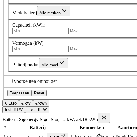
Merk batterij
Alle merken
Capaciteit (kWh)
Vermogen (kW)
Batterijmodus
Alle modi
Voorkeuren onthouden
Toepassen
Reset
€ Euro
€/kW
€/kWh
Incl. BTW
Excl. BTW
Batterij: Sigenergy SigenStor, 12 kW, 24.18 kWh
#
Batterij
Kenmerken
Aansturi
1
Frank Ener