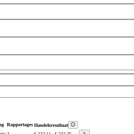
ng
Rapportages
Handelsresultaat
gie
3
€ 232,11
-
€ 242,35