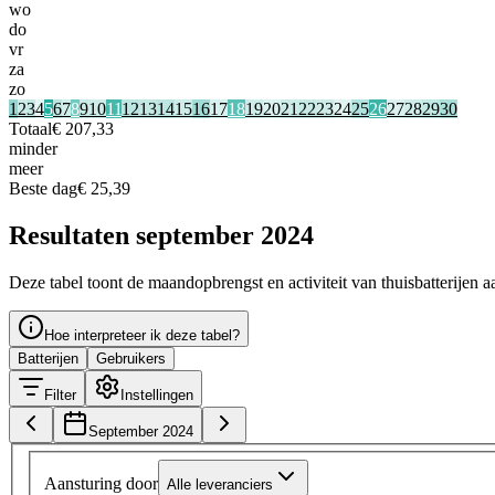
wo
do
vr
za
zo
1
2
3
4
5
6
7
8
9
10
11
12
13
14
15
16
17
18
19
20
21
22
23
24
25
26
27
28
29
30
Totaal
€ 207,33
minder
meer
Beste dag
€ 25,39
Resultaten september 2024
Deze tabel toont de maandopbrengst en activiteit van thuisbatterijen a
Hoe interpreteer ik deze tabel?
Batterijen
Gebruikers
Filter
Instellingen
September 2024
Aansturing door
Alle leveranciers