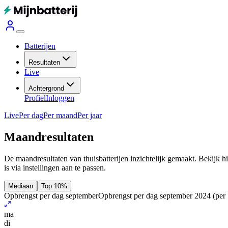
Batterijen
Resultaten
Live
Achtergrond
Profiel
Inloggen
Live
Per dag
Per maand
Per jaar
Maandresultaten
De maandresultaten van thuisbatterijen inzichtelijk gemaakt. Bekijk h
is via instellingen aan te passen.
Mediaan
Top 10%
Opbrengst per dag september
Opbrengst per dag september 2024
(per
ma
di