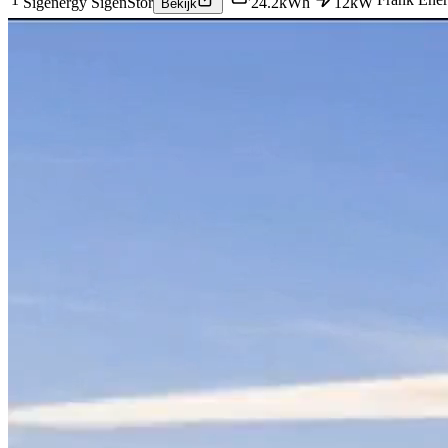
Sigenergy SigenStor
24.2
kWh
12
kW
Bekijk