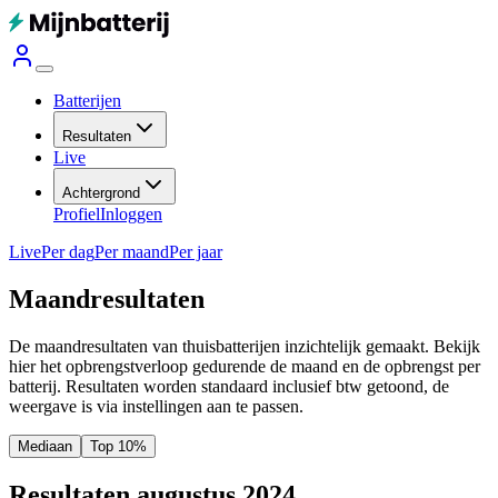
Batterijen
Resultaten
Live
Achtergrond
Profiel
Inloggen
Live
Per dag
Per maand
Per jaar
Maandresultaten
De maandresultaten van thuisbatterijen inzichtelijk gemaakt. Bekijk
hier het opbrengstverloop gedurende de maand en de opbrengst per
batterij.
Resultaten worden standaard inclusief btw getoond, de
weergave is via instellingen aan te passen.
Mediaan
Top 10%
Resultaten augustus 2024