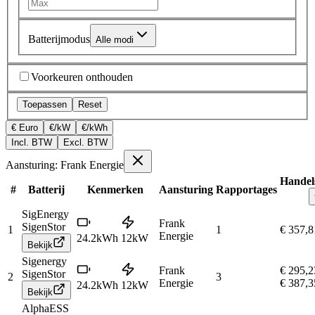
Batterijmodus
Alle modi
Voorkeuren onthouden
Toepassen
Reset
€ Euro
€/kW
€/kWh
Incl. BTW
Excl. BTW
Aansturing: Frank Energie
Handels
#
Batterij
Kenmerken
Aansturing
Rapportages
SigEnergy
Frank
SigenStor
1
1
€ 357,8
Energie
24.2
kWh
12
kW
Bekijk
Sigenergy
Frank
€ 295,2
SigenStor
2
3
Energie
€ 387,3
24.2
kWh
12
kW
Bekijk
AlphaESS