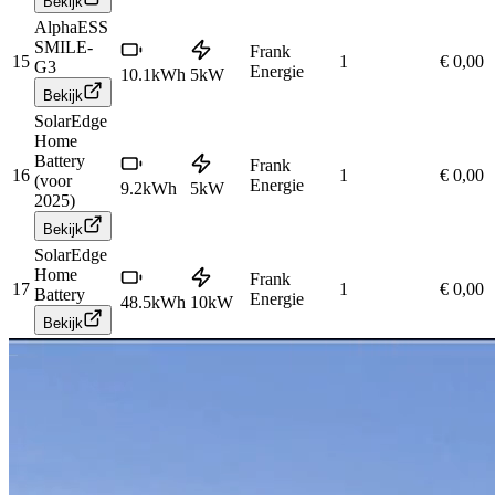
Bekijk
AlphaESS
SMILE-
Frank
15
1
€ 0,00
G3
Energie
10.1
kWh
5
kW
Bekijk
SolarEdge
Home
Battery
Frank
16
1
€ 0,00
(voor
Energie
9.2
kWh
5
kW
2025)
Bekijk
SolarEdge
Home
Frank
17
1
€ 0,00
Battery
Energie
48.5
kWh
10
kW
Bekijk