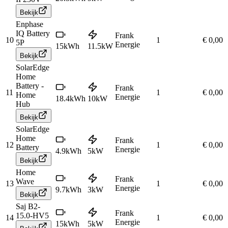
Bekijk
Enphase
IQ Battery
Frank
10
1
€ 0,00
5P
Energie
15
kWh
11.5
kW
Bekijk
SolarEdge
Home
Battery -
Frank
11
1
€ 0,00
Home
Energie
18.4
kWh
10
kW
Hub
Bekijk
SolarEdge
Home
Frank
12
1
€ 0,00
Battery
Energie
4.9
kWh
5
kW
Bekijk
Home
Frank
Wave
13
1
€ 0,00
Energie
9.7
kWh
3
kW
Bekijk
Saj B2-
Frank
15.0-HV5
14
1
€ 0,00
Energie
15
kWh
5
kW