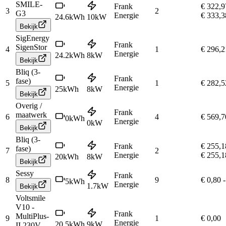
SMILE-
Frank
€ 322,9
3
2
G3
Energie
€ 333,3
24.6
kWh
10
kW
Bekijk
SigEnergy
Frank
SigenStor
4
1
€ 296,2
Energie
24.2
kWh
8
kW
Bekijk
Bliq (3-
Frank
fase)
5
1
€ 282,5
Energie
25
kWh
8
kW
Bekijk
Overig /
Frank
maatwerk
6
4
€ 569,7
0
kWh
Energie
0
kW
Bekijk
Bliq (3-
Frank
€ 255,1
fase)
7
2
Energie
€ 255,1
20
kWh
8
kW
Bekijk
Sessy
Frank
8
9
€ 0,80
-
5
kWh
Energie
1.7
kW
Bekijk
Voltsmile
V10 -
Frank
MultiPlus-
9
1
€ 0,00
Energie
20.5
kWh
9
kW
II 230V