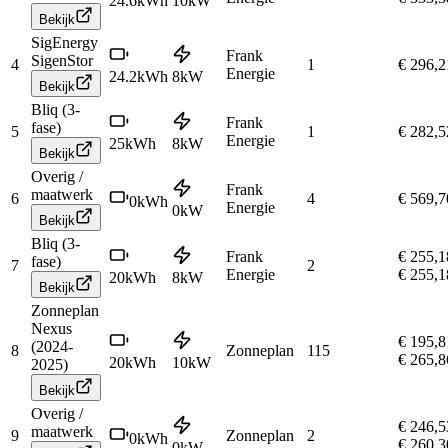
24.6
kWh
10
kW
Bekijk
SigEnergy
Frank
SigenStor
4
1
€ 296,2
Energie
24.2
kWh
8
kW
Bekijk
Bliq (3-
Frank
fase)
5
1
€ 282,5
Energie
25
kWh
8
kW
Bekijk
Overig /
Frank
maatwerk
6
4
€ 569,7
0
kWh
Energie
0
kW
Bekijk
Bliq (3-
Frank
€ 255,1
fase)
7
2
Energie
€ 255,1
20
kWh
8
kW
Bekijk
Zonneplan
Nexus
€ 195,8
(2024-
8
Zonneplan
115
€ 265,8
20
kWh
10
kW
2025)
Bekijk
Overig /
€ 246,5
maatwerk
9
Zonneplan
2
0
kWh
€ 260,3
0
kW