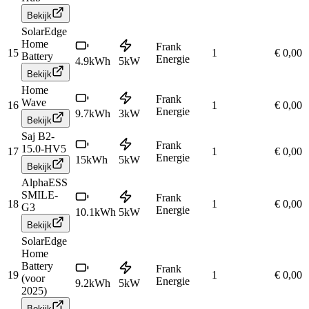
Bekijk
SolarEdge
Home
Frank
15
1
€ 0,00
Battery
Energie
4.9
kWh
5
kW
Bekijk
Home
Frank
Wave
16
1
€ 0,00
Energie
9.7
kWh
3
kW
Bekijk
Saj B2-
Frank
15.0-HV5
17
1
€ 0,00
Energie
15
kWh
5
kW
Bekijk
AlphaESS
SMILE-
Frank
18
1
€ 0,00
G3
Energie
10.1
kWh
5
kW
Bekijk
SolarEdge
Home
Battery
Frank
19
1
€ 0,00
(voor
Energie
9.2
kWh
5
kW
2025)
Bekijk