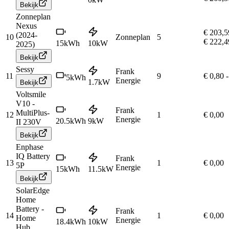
Bekijk
Zonneplan
Nexus
€ 203,5
(2024-
10
Zonneplan
5
€ 222,4
15
kWh
10
kW
2025)
Bekijk
Sessy
Frank
11
9
€ 0,80
-
5
kWh
Energie
1.7
kW
Bekijk
Voltsmile
V10 -
Frank
MultiPlus-
12
1
€ 0,00
Energie
20.5
kWh
9
kW
II 230V
Bekijk
Enphase
IQ Battery
Frank
13
1
€ 0,00
5P
Energie
15
kWh
11.5
kW
Bekijk
SolarEdge
Home
Battery -
Frank
14
1
€ 0,00
Home
Energie
18.4
kWh
10
kW
Hub