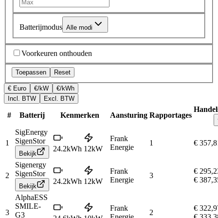
Batterijmodus
Alle modi
Voorkeuren onthouden
Toepassen
Reset
€ Euro
€/kW
€/kWh
Incl. BTW
Excl. BTW
Handels
#
Batterij
Kenmerken
Aansturing
Rapportages
SigEnergy
Frank
SigenStor
1
1
€ 357,8
Energie
24.2
kWh
12
kW
Bekijk
Sigenergy
Frank
€ 295,2
SigenStor
2
3
Energie
€ 387,3
24.2
kWh
12
kW
Bekijk
AlphaESS
SMILE-
Frank
€ 322,9
3
2
G3
Energie
€ 333,3