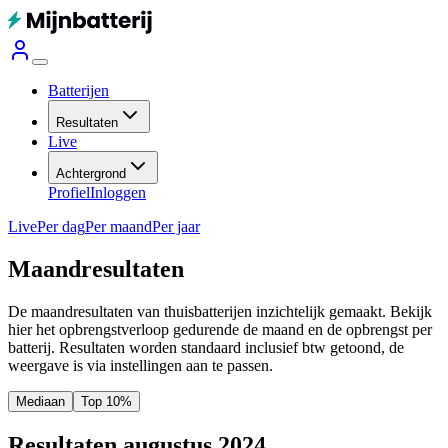
Batterijen
Resultaten
Live
Achtergrond
Profiel
Inloggen
Live
Per dag
Per maand
Per jaar
Maandresultaten
De maandresultaten van thuisbatterijen inzichtelijk gemaakt. Bekijk
hier het opbrengstverloop gedurende de maand en de opbrengst per
batterij.
Resultaten worden standaard inclusief btw getoond, de
weergave is via instellingen aan te passen.
Mediaan
Top 10%
Resultaten augustus 2024