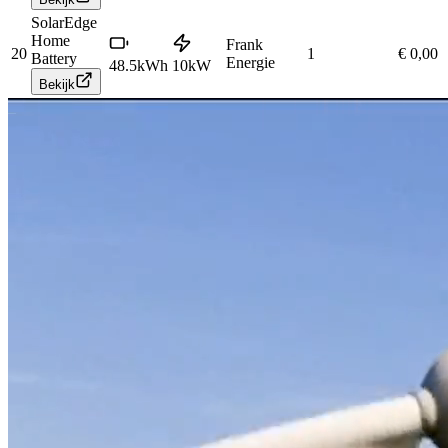
SolarEdge
Home
Frank
20
1
€ 0,00
Battery
Energie
48.5
kWh
10
kW
Bekijk