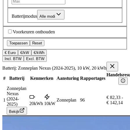
Batterijmodus
Alle modi
Voorkeuren onthouden
Toepassen
Reset
€ Euro
€/kW
€/kWh
Incl. BTW
Excl. BTW
Batterij: Zonneplan Nexus (2024-2025), 10 kW, 20 kWh
Handelsresu
#
Batterij
Kenmerken
Aansturing
Rapportages
Zonneplan
Nexus
€ 82,33
-
(2024-
1
Zonneplan
96
€ 142,14
20
kWh
10
kW
2025)
Bekijk