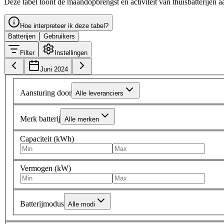
Deze tabel toont de maandopbrengst en activiteit van thuisbatterijen a
Hoe interpreteer ik deze tabel?
Batterijen
Gebruikers
Filter
Instellingen
Juni 2024
Aansturing door
Alle leveranciers
Merk batterij
Alle merken
Capaciteit (kWh)
Vermogen (kW)
Batterijmodus
Alle modi