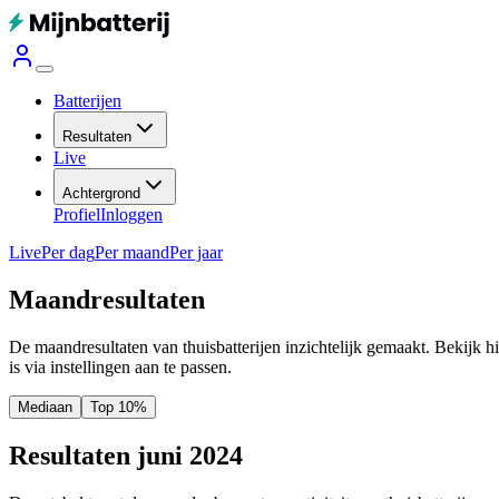
Batterijen
Resultaten
Live
Achtergrond
Profiel
Inloggen
Live
Per dag
Per maand
Per jaar
Maandresultaten
De maandresultaten van thuisbatterijen inzichtelijk gemaakt. Bekijk h
is via instellingen aan te passen.
Mediaan
Top 10%
Resultaten juni 2024