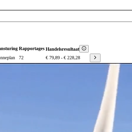
nsturing
Rapportages
Handelsresultaat
nneplan
72
€ 79,89
-
€ 228,28