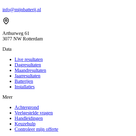
info@mijnbatterij.nl
Arthurweg 61
3077 NW Rotterdam
Data
Live resultaten
Dagresultaten
Maandresultaten
Jaarresultaten
Batterijen
Installaties
Meer
Achtergrond
Veelgestelde vragen
Handleidingen
Keuzehulp
Controleer mijn offerte