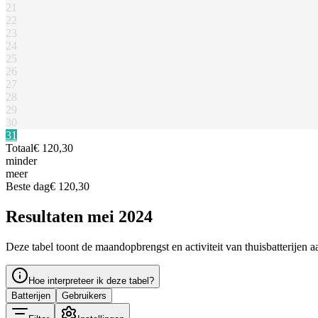
21
22
23
24
25
26
27
28
29
30
31
Totaal
€ 120,30
minder
meer
Beste dag
€ 120,30
Resultaten mei 2024
Deze tabel toont de maandopbrengst en activiteit van thuisbatterijen a
Hoe interpreteer ik deze tabel?
Batterijen
Gebruikers