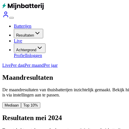
Batterijen
Resultaten
Live
Achtergrond
Profiel
Inloggen
Live
Per dag
Per maand
Per jaar
Maandresultaten
De maandresultaten van thuisbatterijen inzichtelijk gemaakt. Bekijk h
is via instellingen aan te passen.
Mediaan
Top 10%
Resultaten mei 2024