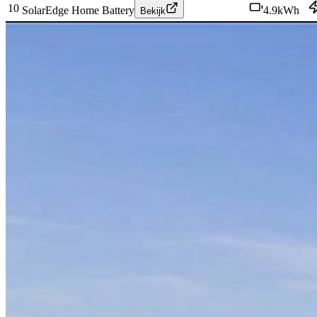
10
SolarEdge Home Battery
4.9
kWh
Bekijk