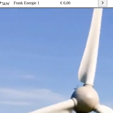
Frank Energie
1
€ 0,00
5
kW