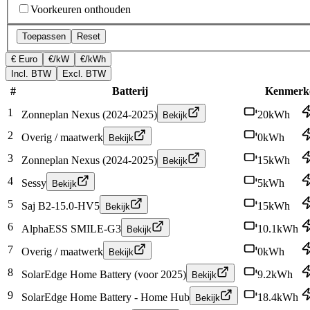
Voorkeuren onthouden
Toepassen
Reset
€ Euro
€/kW
€/kWh
Incl. BTW
Excl. BTW
#
Batterij
Kenmerk
1
Zonneplan Nexus (2024-2025)
20
kWh
Bekijk
2
Overig / maatwerk
0
kWh
Bekijk
3
Zonneplan Nexus (2024-2025)
15
kWh
Bekijk
4
Sessy
5
kWh
Bekijk
5
Saj B2-15.0-HV5
15
kWh
Bekijk
6
AlphaESS SMILE-G3
10.1
kWh
Bekijk
7
Overig / maatwerk
0
kWh
Bekijk
8
SolarEdge Home Battery (voor 2025)
9.2
kWh
Bekijk
9
SolarEdge Home Battery - Home Hub
18.4
kWh
Bekijk