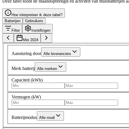
Deze tabel toont de maandopbrengst en activiteit van thuisbatterijen a
Hoe interpreteer ik deze tabel?
Batterijen
Gebruikers
Filter
Instellingen
Mei 2024
Aansturing door
Alle leveranciers
Merk batterij
Alle merken
Capaciteit (kWh)
Vermogen (kW)
Batterijmodus
Alle modi