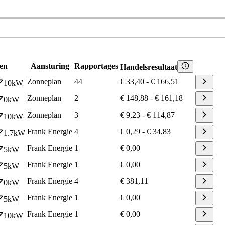
en
Aansturing
Rapportages
Handelsresultaat
Zonneplan
44
€ 33,40
-
€ 166,51
10
kW
Zonneplan
2
€ 148,88
-
€ 161,18
0
kW
Zonneplan
3
€ 9,23
-
€ 114,87
10
kW
Frank Energie
4
€ 0,29
-
€ 34,83
1.7
kW
Frank Energie
1
€ 0,00
5
kW
Frank Energie
1
€ 0,00
5
kW
Frank Energie
4
€ 381,11
0
kW
Frank Energie
1
€ 0,00
5
kW
Frank Energie
1
€ 0,00
10
kW