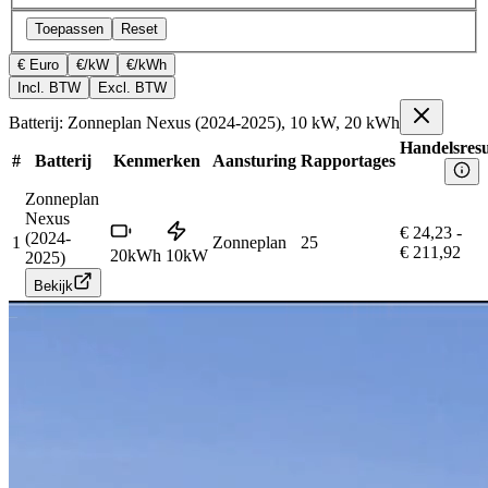
Toepassen
Reset
€ Euro
€/kW
€/kWh
Incl. BTW
Excl. BTW
Batterij: Zonneplan Nexus (2024-2025), 10 kW, 20 kWh
Handelsresu
#
Batterij
Kenmerken
Aansturing
Rapportages
Zonneplan
Nexus
€ 24,23
-
(2024-
1
Zonneplan
25
€ 211,92
20
kWh
10
kW
2025)
Bekijk