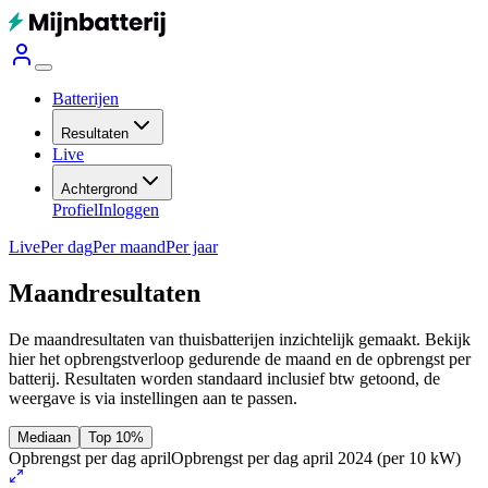
Batterijen
Resultaten
Live
Achtergrond
Profiel
Inloggen
Live
Per dag
Per maand
Per jaar
Maandresultaten
De maandresultaten van thuisbatterijen inzichtelijk gemaakt. Bekijk
hier het opbrengstverloop gedurende de maand en de opbrengst per
batterij.
Resultaten worden standaard inclusief btw getoond, de
weergave is via instellingen aan te passen.
Mediaan
Top 10%
Opbrengst per dag april
Opbrengst per dag april 2024
(per 10 kW)