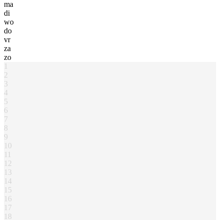
ma
di
wo
do
vr
za
zo
1
2
3
4
5
6
7
8
9
10
11
12
13
14
15
16
17
18