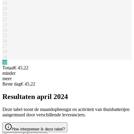
19
20
21
22
23
24
25
26
27
28
29
30
Totaal
€ 45,22
minder
meer
Beste dag
€ 45,22
Resultaten april 2024
Deze tabel toont de maandopbrengst en activiteit van thuisbatterijen
aangestuurd door verschillende leveranciers.
Hoe interpreteer ik deze tabel?