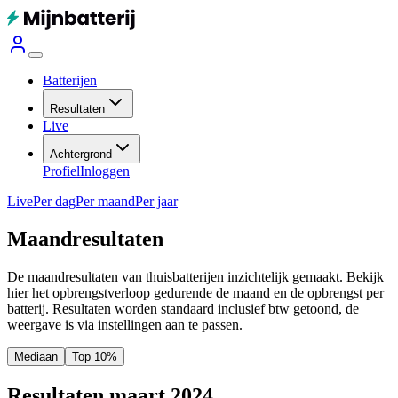
Batterijen
Resultaten
Live
Achtergrond
Profiel
Inloggen
Live
Per dag
Per maand
Per jaar
Maandresultaten
De maandresultaten van thuisbatterijen inzichtelijk gemaakt. Bekijk
hier het opbrengstverloop gedurende de maand en de opbrengst per
batterij.
Resultaten worden standaard inclusief btw getoond, de
weergave is via instellingen aan te passen.
Mediaan
Top 10%
Resultaten maart 2024