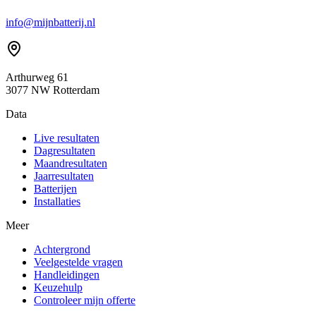
info@mijnbatterij.nl
Arthurweg 61
3077 NW Rotterdam
Data
Live resultaten
Dagresultaten
Maandresultaten
Jaarresultaten
Batterijen
Installaties
Meer
Achtergrond
Veelgestelde vragen
Handleidingen
Keuzehulp
Controleer mijn offerte