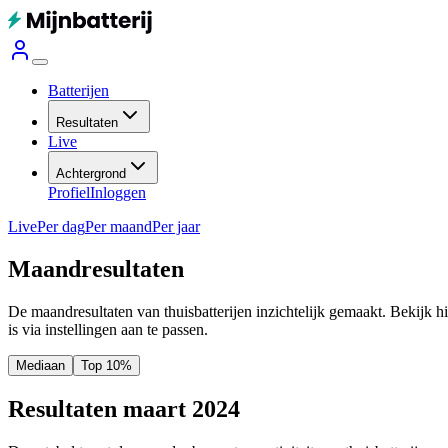
Batterijen
Resultaten
Live
Achtergrond
Profiel
Inloggen
Live
Per dag
Per maand
Per jaar
Maandresultaten
De maandresultaten van thuisbatterijen inzichtelijk gemaakt. Bekijk h
is via instellingen aan te passen.
Mediaan
Top 10%
Resultaten maart 2024