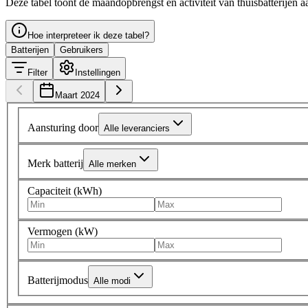
Deze tabel toont de maandopbrengst en activiteit van thuisbatterijen a
Hoe interpreteer ik deze tabel?
Batterijen
Gebruikers
Filter
Instellingen
Maart 2024
Aansturing door
Alle leveranciers
Merk batterij
Alle merken
Capaciteit (kWh)
Vermogen (kW)
Batterijmodus
Alle modi