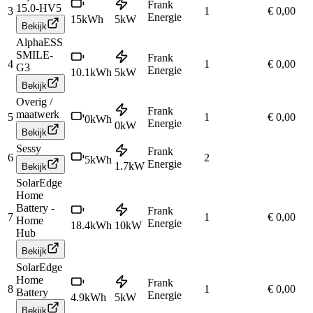
Frank
15.0-HV5
3
1
€ 0,00
Energie
15
kWh
5
kW
Bekijk
AlphaESS
SMILE-
Frank
4
1
€ 0,00
G3
Energie
10.1
kWh
5
kW
Bekijk
Overig /
Frank
maatwerk
5
1
€ 0,00
0
kWh
Energie
0
kW
Bekijk
Sessy
Frank
6
2
5
kWh
Energie
1.7
kW
Bekijk
SolarEdge
Home
Battery -
Frank
7
1
€ 0,00
Home
Energie
18.4
kWh
10
kW
Hub
Bekijk
SolarEdge
Home
Frank
8
1
€ 0,00
Battery
Energie
4.9
kWh
5
kW
Bekijk