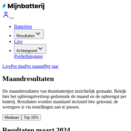
Batterijen
Resultaten
Live
Achtergrond
Profiel
Inloggen
Live
Per dag
Per maand
Per jaar
Maandresultaten
De maandresultaten van thuisbatterijen inzichtelijk gemaakt. Bekijk
hier het opbrengstverloop gedurende de maand en de opbrengst per
batterij.
Resultaten worden standaard inclusief btw getoond, de
weergave is via instellingen aan te passen.
Mediaan
Top 10%
Resultaten maart 2024