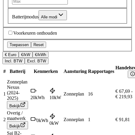
Batterijmodus
Alle modi
Voorkeuren onthouden
Toepassen
Reset
€ Euro
€/kW
€/kWh
Incl. BTW
Excl. BTW
Handelsre
#
Batterij
Kenmerken
Aansturing
Rapportages
Zonneplan
Nexus
€ 67,69
-
(2024-
1
Zonneplan
16
€ 219,93
20
kWh
10
kW
2025)
Bekijk
Overig /
maatwerk
2
Zonneplan
1
€ 91,81
0
kWh
0
kW
Bekijk
Saj B2-